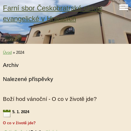
Farní sbor Českobratrské církve
evangelické v Hranicích
Úvod
»
2024
Archiv
Nalezené příspěvky
Boží hod vánoční - O co v životě jde?
5. 1. 2024
O co v životě jde?