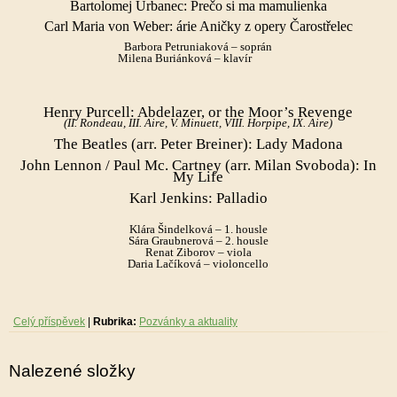
Bartolomej Urbanec: Prečo si ma mamulienka
Carl Maria von Weber: árie Aničky z opery Čarostřelec
Barbora Petruniaková – soprán
Milena Buriánková – klavír
Henry Purcell: Abdelazer, or the Moor’s Revenge
(II. Rondeau, III. Aire, V. Minuett, VIII. Horpipe, IX. Aire)
The Beatles (arr. Peter Breiner): Lady Madona
John Lennon / Paul Mc. Cartney (arr. Milan Svoboda): In
My Life
Karl Jenkins: Palladio
Klára Šindelková – 1. housle
Sára Graubnerová – 2. housle
Renat Ziborov – viola
Daria Lačíková – violoncello
Celý příspěvek
|
Rubrika:
Pozvánky a aktuality
Nalezené složky