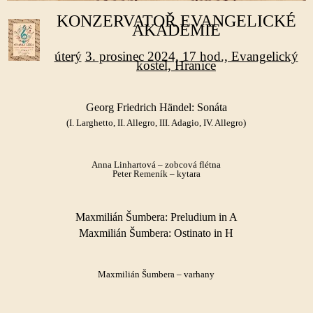
KONZERVATOŘ
EVANGELICKÉ
AKADEMIE
úterý
3. prosinec 2024, 17 hod., Evangelický
kostel, Hranice
Georg Friedrich Händel: Sonáta
(I. Larghetto, II. Allegro, III. Adagio, IV. Allegro)
Anna Linhartová – zobcová flétna
Peter Remeník – kytara
Maxmilián Šumbera: Preludium in A
Maxmilián Šumbera: Ostinato in H
Maxmilián Šumbera – varhany