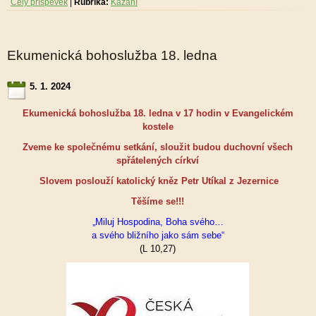
Celý příspěvek
|
Rubrika:
Kázání
Ekumenická bohoslužba 18. ledna
5. 1. 2024
Ekumenická bohoslužba 18. ledna v 17 hodin v Evangelickém
kostele
Zveme ke společnému setkání, sloužit budou duchovní všech
spřátelených církví
Slovem poslouží katolický kněz Petr Utíkal z Jezernice
Těšíme se!!!
„Miluj Hospodina, Boha svého…
a svého bližního jako sám sebe“
(L 10,27)