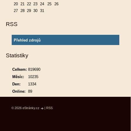
20
21
22
23
24
25
26
27
28
29
30
31
RSS
Přehled zdrojů
Statistiky
Celkem:
819690
Měsíc:
10235
Den:
1334
Online:
89
© 2026 eStránky.cz
|
RSS