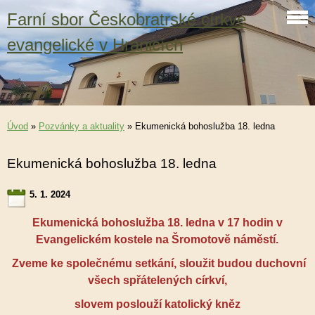
Farní sbor Českobratrské církve
evangelické v Hranicích
Úvod
»
Pozvánky a aktuality
»
Ekumenická bohoslužba 18. ledna
Ekumenická bohoslužba 18. ledna
5. 1. 2024
Ekumenická bohoslužba 18. ledna v 17 hodin v
Evangelickém kostele na Šromotově náměstí.
Zveme ke společnému setkání, sloužit budou duchovní
všech spřátelených církví,
slovem poslouží katolický kněz