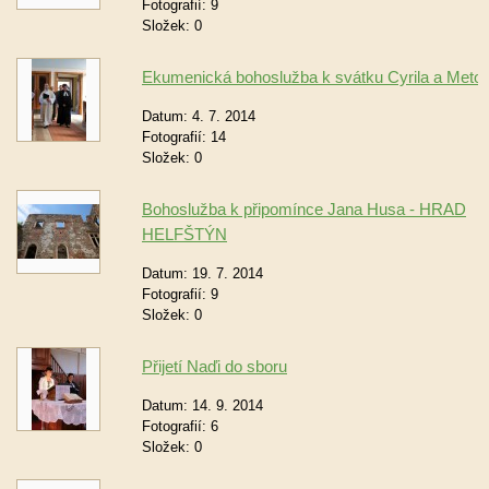
Fotografií:
9
Složek:
0
Ekumenická bohoslužba k svátku Cyrila a Metod
Datum:
4. 7. 2014
Fotografií:
14
Složek:
0
Bohoslužba k připomínce Jana Husa - HRAD
HELFŠTÝN
Datum:
19. 7. 2014
Fotografií:
9
Složek:
0
Přijetí Naďi do sboru
Datum:
14. 9. 2014
Fotografií:
6
Složek:
0