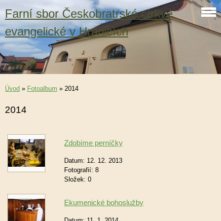
Farní sbor Českobratrské církve
evangelické v Hranicích
Úvod
»
Fotoalbum
»
2014
2014
Zdobíme perníčky
Datum:
12. 12. 2013
Fotografií:
8
Složek:
0
Ekumenické bohoslužby
Datum:
11. 1. 2014