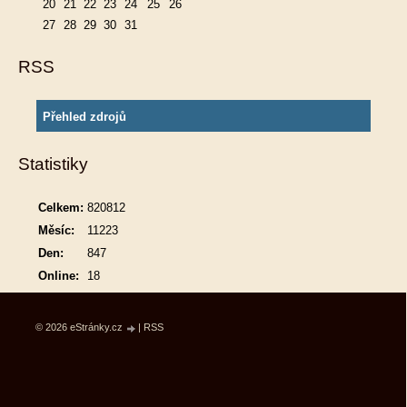
20
21
22
23
24
25
26
27
28
29
30
31
RSS
Přehled zdrojů
Statistiky
Celkem:
820812
Měsíc:
11223
Den:
847
Online:
18
© 2026 eStránky.cz
|
RSS