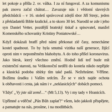
let pokoje a přišla 2. sv. válka. I za ní fungoval. A za komunismu
pak znovu začal chátrat… Zavazuje nás i vědomí slavných
předchůdců – v 16. století správcoval zdejší sbor Jiří Strejc, jeden
z překladatelů Bible kralické, a to skoro 30 let. Narodil se zde i jeho
syn Daniel Vetter, pozdější bratrský tiskař a spisovatel, manžel
Komenského schovanky Kristiny Poniatowské…
Když dokázali bratří před námi překonat zlé časy, nenecháme
kostel spadnout. To by byla smutná vizitka naší generace, žijící
oproti nim v nepoměrném blahobytu. A do toho přišel koronavirus.
Jako blesk, který všechno změní. Hodně lidí teď bude mít
existenční starosti, na Velikonoční neděli do kostela nikdo nepřijde
a klasická podoba sbírky tím také padá. Nežehráme. Věříme.
Božímu úradku i Vaším srdcím. Že se v nich najde ochota
k obětavosti i cesta, jak nám i v „neklasických“ dobách pomoci.
Vždyť
„Vy jste sůl země…“
(Mt 5,13). Vy i my tady v Hranicích.
Upřímné a vděčné „
Pán Bůh zaplať!“ všem, kdo jakkoli přispějete,
a pamatujte na nás, prosíme, i na modlitbách.