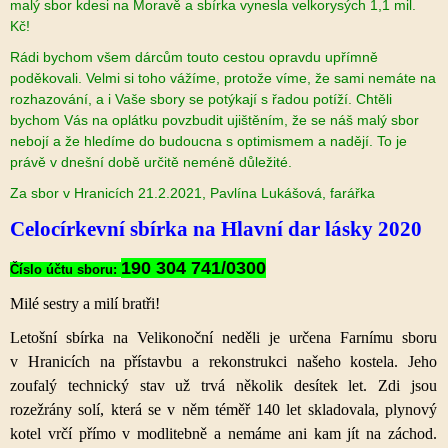
malý sbor kdesi na Moravě a sbírka vynesla velkorysých 1,1 mil.
Kč!
Rádi bychom všem dárcům touto cestou opravdu upřímně
poděkovali. Velmi si toho vážíme, protože víme, že sami nemáte na
rozhazování, a i Vaše sbory se potýkají s řadou potíží. Chtěli
bychom Vás na oplátku povzbudit ujištěním, že se náš malý sbor
nebojí a že hledíme do budoucna s optimismem a nadějí. To je
právě v dnešní době určitě neméně důležité.
Za sbor v Hranicích 21.2.2021, Pavlína Lukášová, farářka
Celocírkevní sbírka na Hlavní dar lásky 2020
190 304 741/0300
Číslo účtu sboru:
Milé sestry a milí bratři!
Letošní sbírka na Velikonoční neděli je určena Farnímu sboru
v Hranicích na přístavbu a rekonstrukci našeho kostela. Jeho
zoufalý technický stav už trvá několik desítek let. Zdi jsou
rozežrány solí, která se v něm téměř 140 let skladovala, plynový
kotel vrčí přímo v modlitebně a nemáme ani kam jít na záchod.