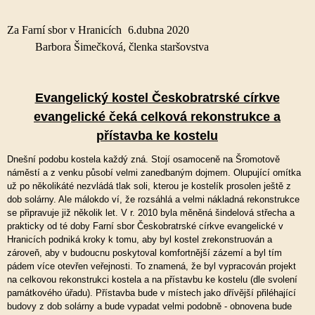
Za Farní sbor v Hranicích 6.dubna 2020
Barbora Šimečková, členka staršovstva
Evangelický kostel Českobratrské církve
evangelické čeká celková rekonstrukce
a
přístavba ke kostelu
Dnešní podobu kostela každý zná. Stojí osamoceně na Šromotově
náměstí a z venku působí velmi zanedbaným dojmem. Olupující omítka
už po několikáté nezvládá tlak soli, kterou je kostelík prosolen ještě z
dob solárny. Ale málokdo ví, že rozsáhlá a velmi nákladná rekonstrukce
se připravuje již několik let. V r. 2010 byla měněná šindelová střecha a
prakticky od té doby Farní sbor Českobratrské církve evangelické v
Hranicích podniká kroky k tomu, aby byl kostel zrekonstruován a
zároveň, aby v budoucnu poskytoval komfortnější zázemí a byl tím
pádem více otevřen veřejnosti. To znamená, že byl vypracován projekt
na celkovou rekonstrukci kostela a na přístavbu ke kostelu (dle svolení
památkového úřadu). Přístavba bude v místech jako dřívější přiléhající
budovy z dob solárny a bude vypadat velmi podobně - obnovena bude