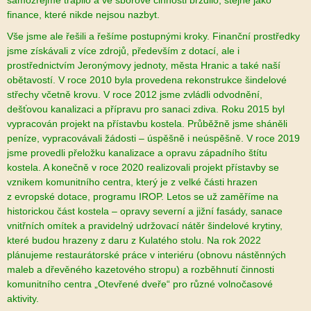
samozřejmě trápilo a ve sborové činnosti brzdilo, stejně jako
finance, které nikde nejsou nazbyt.
Vše jsme ale řešili a řešíme postupnými kroky. Finanční prostředky
jsme získávali z více zdrojů, především z dotací, ale i
prostřednictvím Jeronýmovy jednoty, města Hranic a také naší
obětavostí. V roce 2010 byla provedena rekonstrukce šindelové
střechy včetně krovu. V roce 2012 jsme zvládli odvodnění,
dešťovou kanalizaci a přípravu pro sanaci zdiva. Roku 2015 byl
vypracován projekt na přístavbu kostela. Průběžně jsme sháněli
peníze, vypracovávali žádosti – úspěšně i neúspěšně. V roce 2019
jsme provedli přeložku kanalizace a opravu západního štítu
kostela. A konečně v roce 2020 realizovali projekt přístavby se
vznikem komunitního centra, který je z velké části hrazen
z evropské dotace, programu IROP. Letos se už zaměříme na
historickou část kostela – opravy severní a jižní fasády, sanace
vnitřních omítek a pravidelný udržovací nátěr šindelové krytiny,
které budou hrazeny z daru z Kulatého stolu. Na rok 2022
plánujeme restaurátorské práce v interiéru (obnovu nástěnných
maleb a dřevěného kazetového stropu) a rozběhnutí činnosti
komunitního centra „Otevřené dveře“ pro různé volnočasové
aktivity.