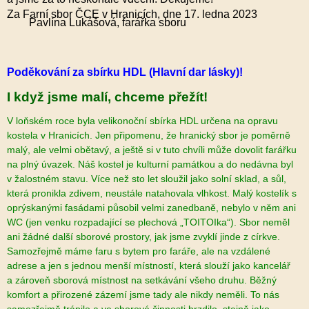
Za Farní sbor ČCE v Hranicích, dne 17. ledna 2023
Pavlína Lukášová, farářka sboru
Poděkování za sbírku HDL (Hlavní dar lásky)!
I když jsme malí, chceme přežít!
V loňském roce byla velikonoční sbírka HDL určena na opravu
kostela v Hranicích. Jen připomenu, že hranický sbor je poměrně
malý, ale velmi obětavý, a ještě si v tuto chvíli může dovolit farářku
na plný úvazek. Náš kostel je kulturní památkou a do nedávna byl
v žalostném stavu. Více než sto let sloužil jako solní sklad, a sůl,
která pronikla zdivem, neustále natahovala vlhkost. Malý kostelík s
oprýskanými fasádami působil velmi zanedbaně, nebylo v něm ani
WC (jen venku rozpadající se plechová „TOITOIka“). Sbor neměl
ani žádné další sborové prostory, jak jsme zvyklí jinde z církve.
Samozřejmě máme faru s bytem pro faráře, ale na vzdálené
adrese a jen s jednou menší místností, která slouží jako kancelář
a zároveň sborová místnost na setkávání všeho druhu. Běžný
komfort a přirozené zázemí jsme tady ale nikdy neměli. To nás