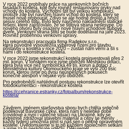
V roce 2022 probíhaly práce na venkovních bočních
fasádách kostela, kde byly rovněž restaurovány prvky nad
vchody do kostela. Východní štít byl velkou komplikací,
protože zde byl navržen hlavní vchod do kostela, který se
musel nově probourat. Zdivo se ale hodně drolilo a hrozil
sesuv celého štítu. Bylo tedy navrženo nákladnější statické
řešení, které zajišťovalo, že se štítová strana nesesype. Do
nového otvoru byly osazeny nové hlavní vchodové dubové
dveře. Venkovní strana štítu se bude dodělávat na jaře 2023.
Rovněž proběhnou venkovní úpravy.
Na rekonstrukci pracovala firma Radekov s.r.o.,
která původně vysoutěžila výběrové řízení pro stavbu
přístavby u kostela v roce 2020 – zůstali nám věrní a šli s
námi i do rekonstrukce kostela.
V roce 2022 jsme rekonstrukcí kostela proinvestovali přes 2
mil. korun. V loňském roce jsme obdrželi Městskou dotaci,
která byla více než symbolická 49 tis. korun a dotaci z
Ministerstva kultury Olomouckého kraje ve výši 200 tisíc
korun, kterou jsme po dvou neúspěšných pokusech
konečně alespoň v nějaké výši obdrželi.
Pro podrobnější nahlédnutí postupu rekonstrukce lze otevřít
fotodokumentaci - rekonstrukce kostela
https://ccehranice.estranky.cz/fotoalbum/rekonstrukce-
kostela/
Závěrem, jménem staršovstva sboru bych chtěla srdečně
poděkovat Bavorské církvi, která nám v nelehké době
(covidové a nyní i válečné situaci na Ukrajině, kdy se
extrémně zdražoval stavební materiál a ceny se měnily
každý týden) umožnila plnit si náš sen o pěkně opraveném
kostele. Uvědomujeme si to při každém společném setkání
a jsme za to neskonale vděční. Děkujeme!