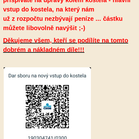
přispíváte na úpravy kolem kostela - hlavní
vstup do kostela, na který nám
už z rozpočtu nezbývají peníze ... částku
můžete libovolně navýšit ;-)
Děkujeme všem, kteří se podílíte na tomto
dobrém a nákladném díle!!!