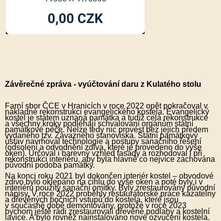
Závěrečné zpráva - vyúčtování daru z Kulatého stolu
Farní sbor ČCE v Hranicích v roce 2022 opět pokračoval v
nákladné rekonstrukci evangelického kostela. Evangelický
kostel je státem uznaná památka a tudíž celá rekonstrukce
a všechny kroky podléhají schvalování orgánům státní
památkové péče. Nelze tedy nic provést bez jejich předem
vydaného tzv. Závazného stanoviska. Státní památkový
ústav navrhoval technologie a postupy sanačního řešení
(odsolení a odvodnění zdiva, které je provedeno do výše
oken). Určoval i barevný vzhled fasády a rozhodoval i při
rekonstrukci interiéru, aby byla hlavně co nejvíce zachována
původní podoba památky.
Na konci roku 2021 byl dokončen interiér kostel – obvodové
zdivo bylo oklepáno na cihlu do výše oken a poté byly i v
interiéru použity sanační omítky. Byly zrestaurovány původní
nápisy. V roce 2022 proběhly restaurátorské práce kazatelny
a dřevěných bočních vstupů do kostela, které jsou
v současné době demontovány, protože v roce 2023
bychom ještě rádi zrestaurovali dřevěné podlahy a kostelní
lavice. A bylo rovněž nainstalováno nové ozvučení kostela.