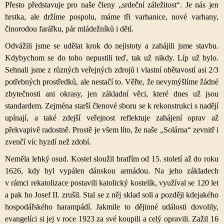
Přesto představuje pro naše členy „srdeční záležitost“. Je nás jen
hrstka, ale držíme pospolu, máme tři varhanice, nové varhany,
činorodou farářku, pár mládežníků i dětí.
Odvážili jsme se udělat krok do nejistoty a zahájili jsme stavbu.
Kdybychom se do toho nepustili teď, tak už nikdy. Líp už bylo.
Sehnali jsme z různých veřejných zdrojů i vlastní obětavostí asi 2/3
potřebných prostředků, ale nestačí to. Věřte, že nevymýšlíme žádné
zbytečnosti ani okrasy, jen základní věci, které dnes už jsou
standardem. Zejména starší členové sboru se k rekonstrukci s nadějí
upínají, a také zdejší veřejnost reflektuje zahájení oprav až
překvapivě radostně. Prostě je všem líto, že naše „Solárna“ zevnitř i
zvenčí víc hyzdí než zdobí.
Neměla lehký osud. Kostel sloužil bratřím od 15. století až do roku
1626, kdy byl vypálen dánskou armádou. Na jeho základech
v rámci rekatolizace postavili katolický kostelík, využíval se 120 let
a pak ho Josef II. zrušil. Stal se z něj sklad soli a později kdejakého
hospodářského harampádí. Jakmile to dějinné události dovolily,
evangelíci si jej v roce 1923 za své koupili a celý opravili. Zažil 16