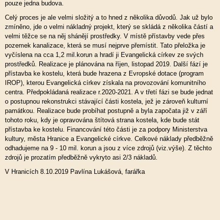
pouze jedna budova.
Celý proces je ale velmi složitý a to hned z několika důvodů. Jak už bylo
zmíněno, jde o velmi nákladný projekt, který se skládá z několika částí a
velmi těžce se na něj shánějí prostředky. V místě přístavby vede přes
pozemek kanalizace, která se musí nejprve přemístit. Tato přeložka je
vyčíslena na cca 1,2 mil.korun a hradí ji Evangelická církev ze svých
prostředků. Realizace je plánována na říjen, listopad 2019. Další fází je
přístavba ke kostelu, která bude hrazena z Evropské dotace (program
IROP), kterou Evangelická církev získala na provozování komunitního
centra. Předpokládaná realizace r.2020-2021. A v třetí fázi se bude jednat
o postupnou rekonstrukci stávající části kostela, jež je zároveň kulturní
památkou. Realizace bude probíhat postupně a byla započata již v září
tohoto roku, kdy je opravována štítová strana kostela, kde bude stát
přístavba ke kostelu. Financování této části je za podpory Ministerstva
kultury, města Hranice a Evangelické církve. Celkové náklady předběžně
odhadujeme na 9 - 10 mil. korun a jsou z více zdrojů (viz.výše). Z těchto
zdrojů je prozatím předběžně vykryto asi 2/3 nákladů.
V Hranicích 8.10.2019 Pavlína Lukášová, farářka