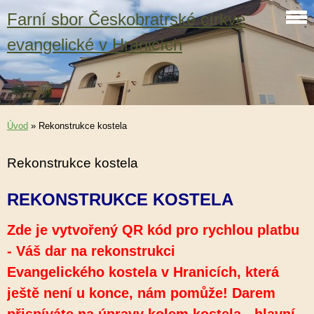
Farní sbor Českobratrské církve
evangelické v Hranicích
Úvod
»
Rekonstrukce kostela
Rekonstrukce kostela
REKONSTRUKCE KOSTELA
Zde je vytvořený QR kód pro rychlou platbu
- Váš dar na rekonstrukci
Evangelického kostela v Hranicích, která
ještě není u konce, nám pomůže! Darem