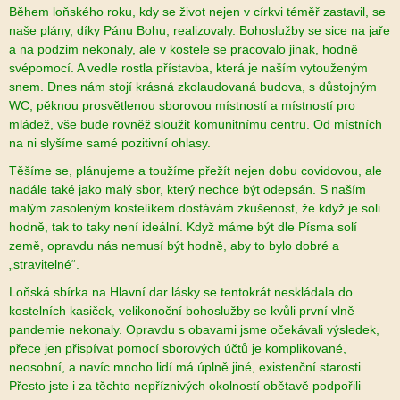
Během loňského roku, kdy se život nejen v církvi téměř zastavil, se
naše plány, díky Pánu Bohu, realizovaly. Bohoslužby se sice na jaře
a na podzim nekonaly, ale v kostele se pracovalo jinak, hodně
svépomocí. A vedle rostla přístavba, která je naším vytouženým
snem. Dnes nám stojí krásná zkolaudovaná budova, s důstojným
WC, pěknou prosvětlenou sborovou místností a místností pro
mládež, vše bude rovněž sloužit komunitnímu centru. Od místních
na ni slyšíme samé pozitivní ohlasy.
Těšíme se, plánujeme a toužíme přežít nejen dobu covidovou, ale
nadále také jako malý sbor, který nechce být odepsán. S naším
malým zasoleným kostelíkem dostávám zkušenost, že když je soli
hodně, tak to taky není ideální. Když máme být dle Písma solí
země, opravdu nás nemusí být hodně, aby to bylo dobré a
„stravitelné“.
Loňská sbírka na Hlavní dar lásky se tentokrát neskládala do
kostelních kasiček, velikonoční bohoslužby se kvůli první vlně
pandemie nekonaly. Opravdu s obavami jsme očekávali výsledek,
přece jen přispívat pomocí sborových účtů je komplikované,
neosobní, a navíc mnoho lidí má úplně jiné, existenční starosti.
Přesto jste i za těchto nepříznivých okolností obětavě podpořili