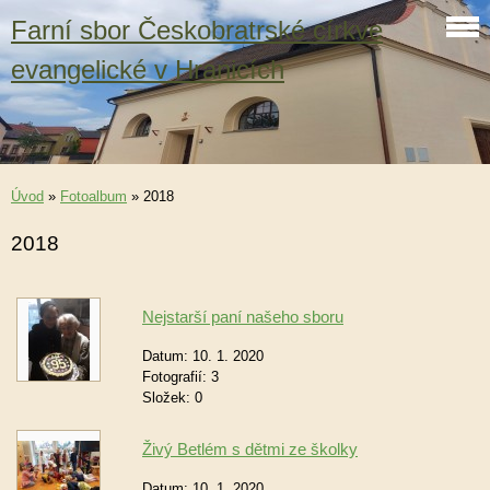
Farní sbor Českobratrské církve
evangelické v Hranicích
Úvod
»
Fotoalbum
»
2018
2018
Nejstarší paní našeho sboru
Datum:
10. 1. 2020
Fotografií:
3
Složek:
0
Živý Betlém s dětmi ze školky
Datum:
10. 1. 2020