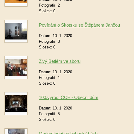
Fotografií:
2
Složek:
0
Povídání o Skotsku se Štěpánem Jančou
Datum:
10. 1. 2020
Fotografií:
3
Složek:
0
Živý Betlém ve sboru
Datum:
10. 1. 2020
Fotografií:
1
Složek:
0
100.výročí ČCE - Obecní dům
Datum:
10. 1. 2020
Fotografií:
5
Složek:
0
Občerstvení po bohoslužbách