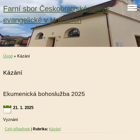
Farní sbor Českobratrské církve
evangelické v Hranicích
Úvod
»
Kázání
Kázání
Ekumenická bohoslužba 2025
21. 1. 2025
Vyznání
Celý příspěvek
|
Rubrika:
Kázání