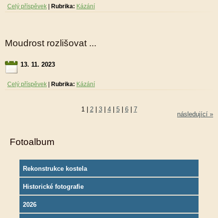
Celý příspěvek
|
Rubrika:
Kázání
Moudrost rozlišovat ...
13. 11. 2023
Celý příspěvek
|
Rubrika:
Kázání
1
|
2
|
3
|
4
|
5
|
6
|
7
následující »
Fotoalbum
Rekonstrukce kostela
Historické fotografie
2026