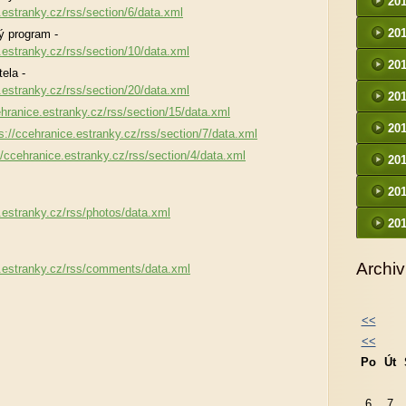
20
.estranky.cz/rss/section/6/data.xml
20
ý program -
.estranky.cz/rss/section/10/data.xml
20
ela -
.estranky.cz/rss/section/20/data.xml
20
ehranice.estranky.cz/rss/section/15/data.xml
20
s://ccehranice.estranky.cz/rss/section/7/data.xml
//ccehranice.estranky.cz/rss/section/4/data.xml
20
20
.estranky.cz/rss/photos/data.xml
20
Archiv
e.estranky.cz/rss/comments/data.xml
<<
<<
Po
Út
6
7