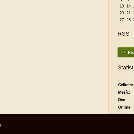
13
14
20
21
27
28
RSS
Pře
Statist
Celkem:
Měsíc:
Den:
Online:
S