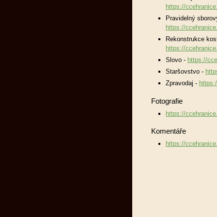
https://ccehranice
Pravidelný sborov
https://ccehranice
Rekonstrukce kost
https://ccehranice
Slovo -
https://cc
Staršovstvo -
http
Zpravodaj -
https:
Fotografie
https://ccehranice
Komentáře
https://ccehranic