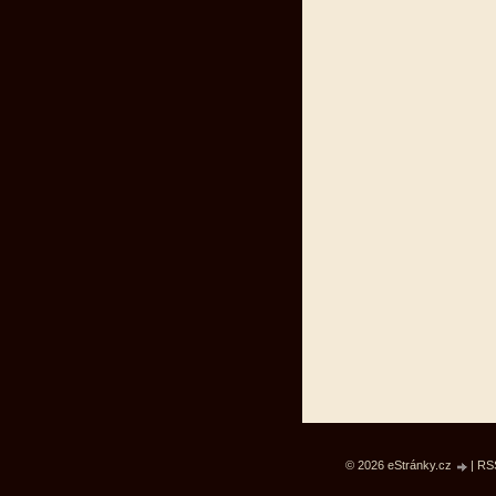
© 2026 eStránky.cz
|
RS