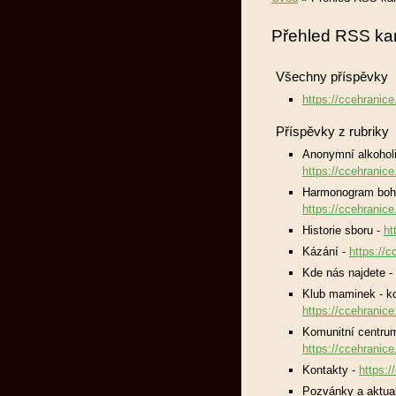
Přehled RSS ka
Všechny příspěvky
https://ccehranice
Příspěvky z rubriky
Anonymní alkoholi
https://ccehranice
Harmonogram boho
https://ccehranice
Historie sboru -
ht
Kázání -
https://c
Kde nás najdete -
Klub maminek - ko
https://ccehranice
Komunitní centrum
https://ccehranice
Kontakty -
https:/
Pozvánky a aktual