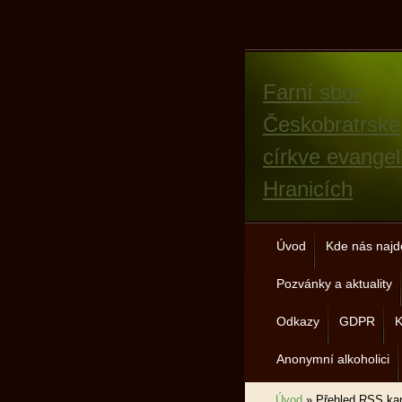
Farní sbor
Českobratrské
církve evangel
Hranicích
Úvod
Kde nás najd
Pozvánky a aktuality
Odkazy
GDPR
K
Anonymní alkoholici
Úvod
»
Přehled RSS ka