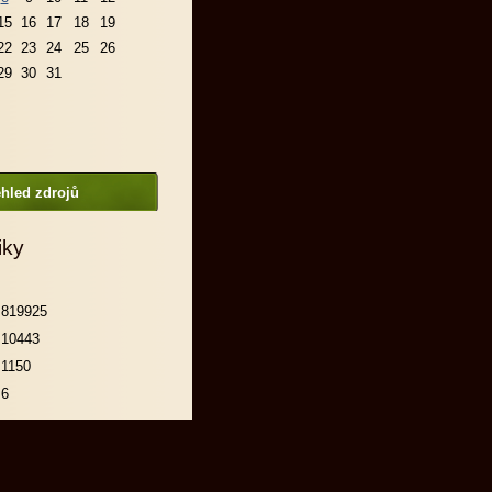
15
16
17
18
19
22
23
24
25
26
29
30
31
hled zdrojů
iky
819925
10443
1150
6