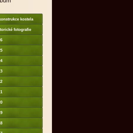
lbum
onstrukce kostela
torické fotografie
26
25
24
23
22
21
20
19
18