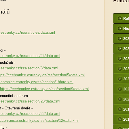
Fotoa
nálů
Rek
His
.estranky.cz/rss/articles/data.xml
20
20
ci -
.estranky.cz/rss/section/24/data.xml
20
služeb -
.estranky.cz/rss/section/3/data.xml
20
tps://ccehranice.estranky.cz/rss/section/5/data.xml
20
cehranice.estranky.cz/rss/section/1/data.xml
https://ccehranice.estranky.cz/rss/section/9/data.xml
20
munitní centrum -
20
.estranky.cz/rss/section/23/data.xml
 - Otevřené dveře -
20
.estranky.cz/rss/section/22/data.xml
20
/ccehranice.estranky.cz/rss/section/12/data.xml
ity -