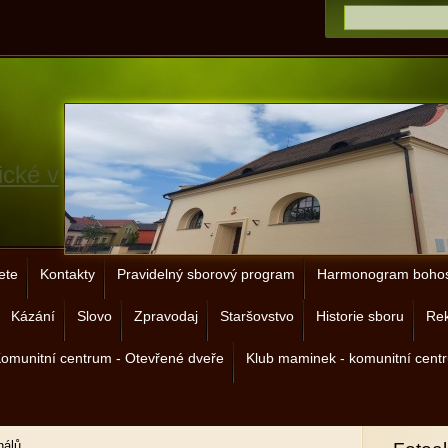
ické v
ete
Kontakty
Pravidelný sborový program
Harmonogram bohos
Kázání
Slovo
Zpravodaj
Staršovstvo
Historie sboru
Rek
omunitní centrum - Otevřené dveře
Klub maminek - komunitní cent
nálů