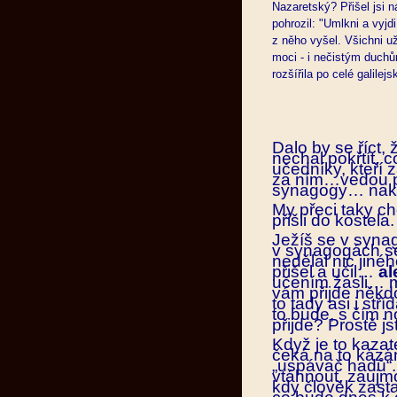
Nazaretský? Přišel jsi n
pohrozil: "Umlkni a vyj
z něho vyšel. Všichni už
moci - i nečistým duchů
rozšířila po celé galilejs
Dalo by se říct,
nechal pokřtít, 
učedníky, kteří z
za ním…vedou p
synagogy… nako
My přeci taky ch
přišli do kostela.
Ježíš se v synag
v synagogách se
nedělal nic jiné
přišel a učil…
al
učením žasli… mo
vám přijde někdo
to tady asi i stř
to bude, s čím 
přijde? Prostě js
Když je to kazat
čeká na to kázání
„uspávač hadů“.
vtáhnout, zaujmo
kdy člověk zasta