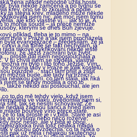
jaká žena někde nehodně užila hostii,
átit, byla někde zamčená a po týdnu se
evila krev, ono se to zkoumá a podle
cky ta stejná krev, mladého muže někde
vykřikovala jsem nic, ale moc jsem tomu
řila, ale kdo vlastně ví… jak to je. A
ch to mohla soudit – já přece nemůže
ůsoby, kterými se dnes Bůh zjevuje.
ový příklad, třeba je to mimo – na
jsem byla v Praze a jak jsem procházela
m byla evangelizace – předesílám, že já
církvi a na tohle se fakt nechytám, já
 ráda takové vykřikování někde ještě
rofonu, že Ježíš zachrání tvůj život,
bla… prostě dál jsem neposlouchala a
. V tu chvíli jsem se styděla, vlastně
 možná mi bylo i líto toho Ježíše. Vím,
, že zrovna tady v Praze je tolik kostelů,
sou prázdné… stačí tam přijít a ztišit
tam možná bude, ale tady na tržnici?
la nějakou paní, co tam stála, jak říká
á jsem se tehdy modlila a ono to
… takže někdo asi poslouchal, ale jen
ilo.
 co to do mě tehdy vjelo, když jsem
řemýšlela ve vlaku, uvědomila jsem si,
íra šířit, tak se nesmí schovávat. Že
ně nedala žádnou šanci a hned jsem
le mladé bouřlivé víno přece staré
e to tak prostě je i v bibli. Staré je asi
se asi vyšumí nebo něco rozerve,
dy moc nešlo, ale v bibli je obojí.
gelizátorka byla totiž nějaká mladá
i tak v duchu povzdechla, co ta holka o
jestli pak už měla i nějakou skutečnou
 prostě jsem asi v tu chvíli myslela, že