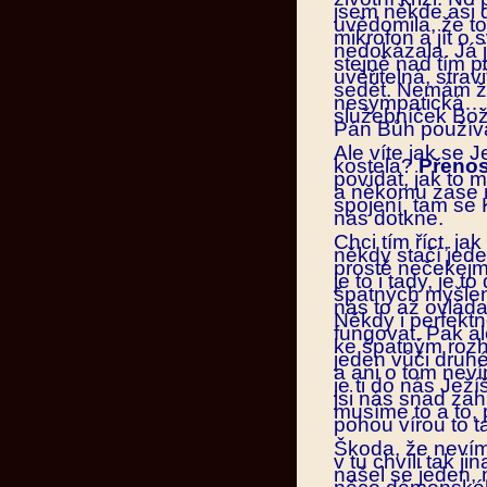
jsem někde asi 
uvědomila, že to
mikrofon a jít o 
nedokázala. Já j
stejně nad tím 
uvěřitelná, stra
sedět. Nemám ž
nesympatická… a
služebníček Boží
Pán Bůh použí
Ale víte jak se
kostela?
Přeno
povídat, jak to
a někomu zase n
spojení, tam se 
nás dotkne.
Chci tím říct, j
někdy stačí jede
prostě nečekejm
je to i tady, je
špatných myšlen
nás to až ovládat
Někdy i perfektn
fungovat. Pak al
ke špatným rozh
jeden vůči druh
a ani o tom nev
je ti do nás Ježí
jsi nás snad za
musíme to a to, 
pohou vírou to 
Škoda, že nevíme
v tu chvíli tak j
našel se jeden, 