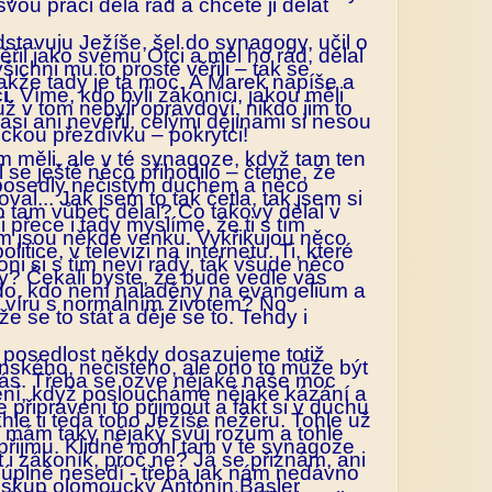
svou práci dělá rád a chcete ji dělat
dstavuju Ježíše, šel do synagogy, učil o
řil jako svému Otci a měl ho rád, dělal
ichni mu to prostě věřili – tak se
Takže tady je ta moc. A Marek napíše a
i
. Víme, kdo byli zákoníci, jakou měli
ž v tom nebyli opravdoví, nikdo jim to
 asi ani nevěřil, celými dějinami si nesou
lickou přezdívku – pokrytci!
 měli, ale v té synagoze, když tam ten
l se ještě něco přihodilo – čteme, že
 posedlý nečistým duchem a něco
val... Jak jsem to tak četla, tak jsem si
co tam vůbec dělal? Co takový dělal v
přece i tady myslíme, že ti s tím
 jsou někde venku. Vykřikujou něco
olitice, v televizi na internetu. Ti, které
ni si s tím neví rady, tak všude něco
ady? Čekali byste, že bude vedle vás
do, kdo není naladěný na evangelium a
 víru s normálním životem? No
e se to stát a děje se to. Tehdy i
u posedlost někdy dosazujeme totiž
kého, nečistého, ale ono to může být
 nás. Třeba se ozve nějaké naše moc
lení, když posloucháme nějaké kázání a
e připraveni to přijmout a fakt si v duchu
hle ti teda toho Ježíše nežeru. Tohle už
á mám taky nějaký svůj rozum a tohle
přijmu. Klidně mohl tam v té synagoze
t i zákoník, proč ne? Já se přiznám, ani
 úplně nesedí - třeba jak nám nedávno
iskup olomoucký Antonín Basler