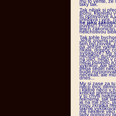
mu to věříte, že 
taky tak.
Tak nějak si pře
Bohu, kterému vě
to opravdově a vš
předává i víra. 
ne jako zákoníc
pověst? Prostě u
jejich zákonictví
nelichotivou bib
Tak tohle bychom
Ježíš zrovna uči
tam byl člověk,
na Ježíše vykřiko
říkala, doprčic 
synagoze? My si 
nečistým duchem
na ulici, nebo v p
něco posedlo a o
vykřikují. Ale t
třeba sedět něk
bude rozporovat
nečekali, ale můž
dnes...
My si zase za t
něco moc démons
i klidně něco v
kritické přemyš
v tu chvíli nejsm
řekneme, tak tak
je na mě moc, j
vírou zkrátka ne
takhle vykřikova
mě některé věci
tady pomocný b