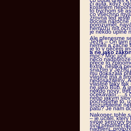
co bude dnes k 
či auta, když o
kostelem nepoho
to bychom se asi
co všechno mys
zrovna teď ješt
docela náročné z
porozumět, navá
nemůžu mít oční 
je někdo úplně n
Ale přenesme se
Ježíš – On tam p
neměli a začne ta
je to v něčem j
a ne jako zákon
moc? Moc učit… 
něco nadpřiroze
přece to zplnom
extra, nějaká pe
snažím v Ježíši 
mu dokázala přib
vlastně má a tí
nedosažitelný. 
vlastně taky tak
ne jako Bůh. A j
někdo nový, třeb
očekávání … s č
nebo jakým slo
pochopíme to, u
srozumitelné ne
patu? Je nám dot
Nakonec tohle s
– je učitel, kter
svoje senzory po
svůj předmět rád,
nadšení, protož