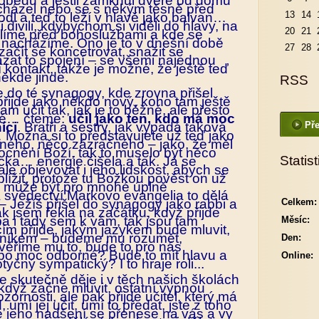
obědu a jestli zamknul dveře od domu
dcházel nebo se s někým těsně před
13
14
dl a teď to leží v hlavě jako balvan…
 divili, kdybychom si viděli do hlavy, na
20
21
líme před bohoslužbami a kde se
ě nacházíme. Ono je to v dnešní době
27
28
ačít se koncetrovat, snažit se
zat to spojení – se všemi najednou
kontakt, takže je možné, že ještě teď
ěkde jinde.
RSS
 do té synagogy, kde zrovna přišel
řijde jako někdo nový, koho tam ještě
m učit tak, jak je to běžné, ale přesto
iné… čteme:
učil jako ten, kdo má moc
íci
. Bratři a sestry, jak vypadá taková
Pře
Možná si to představujete už teď jako
ného, něco zázračného – jako, že měl
ocnění Boží, tak to muselo být něco
Statist
cka… energie čišela a tak. Já se
ale objevovat i jeho lidskost, abych se
lížit, protože tu Božkou pověst on už
m může být pro mnohé úplně
A svědectví Markovo evangelia to dělá
 – Ježíš přišel do synagogy jako rabbi a
Celkem:
ak jsem řekla na začátku, když přijde
a i tady sem k vám, tak jsou tam
Měsíc:
ím přijde, jakým jazykem bude mluvit,
vníkem – budeme mu rozumět,
Den:
věříme mu to, bude to pro nás
bo moc odborné? Bude to mít hlavu a
Online:
yčný sympatický? I to hraje roli...
e skutečně děje i v těch našich školách
ý když začne mluvit, ostatní vypnou
zornosti, ale pak přijde učitel, který má
 umí jej učit, umí to předat, jste z toho
e jeho nadšení se přenese na vás a vy