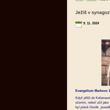
Ježíš v synago
9. 11. 2024
Evangelium Markovo 1
Když přišli do Kafarnaum
učením, neboť učil jako
byl právě člověk, posedl