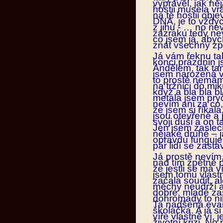
vyprávěl, jak ně
hostii musela vr
na té hostii obj
DNA, je to vždy
z jihu - … no ne
zázraku tedy nevě
co jsem já, aby
znát všechny zp
Já vám řeknu tak
konci prázdnin 
Andělem, tak ta
jsem narozená v 
to prostě nemám
na tržnici do mik
když a bla bla 
metala jsem pryč
nevím ani za co,
že jsem si říkala
jsou otevřené a j
svoji duši a on 
Jen jsem zaslech
nějaké druhé – j
opravdu funguje
pár lidí se zastav
Já prostě nevím,
nad tím zpětně p
že jestli se má v
jsem tomu vlast
začala soudit, a
měchy neudrží a ž
dobré, mladé za
dohromady to nik
Ta nadšená evan
školačka. A já s
víře vlastně ví, 
životní krizi. No