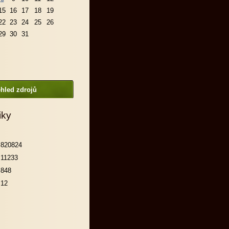
15
16
17
18
19
22
23
24
25
26
29
30
31
hled zdrojů
iky
820824
11233
848
12