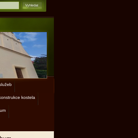
lužeb
onstrukce kostela
rum