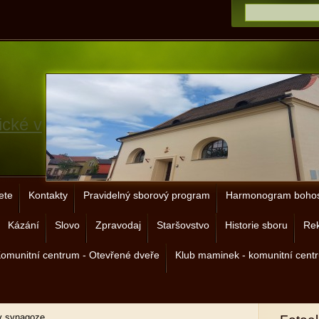
ické v
ete
Kontakty
Pravidelný sborový program
Harmonogram bohos
Kázání
Slovo
Zpravodaj
Staršovstvo
Historie sboru
Rek
omunitní centrum - Otevřené dveře
Klub maminek - komunitní cent
v synagoze