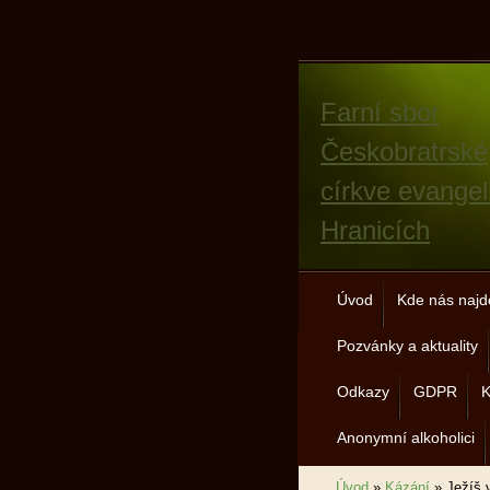
Farní sbor
Českobratrské
církve evangel
Hranicích
Úvod
Kde nás najd
Pozvánky a aktuality
Odkazy
GDPR
K
Anonymní alkoholici
Úvod
»
Kázání
»
Ježíš 