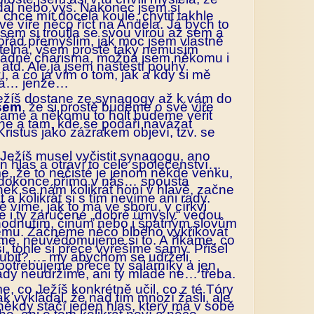
dál nebo výš. Nakonec jsem si
 chce mít docela koule, chytit takhle
své víře něco říct na Anděla. Já bych to
sem si troufla se svou vírou až sem a
pořád přemýšlím, jak moc jsem vlastně
vitelná, všem prostě taky nemusím
ádné charisma, možná jsem někomu i
td. Ale já jsem naštěstí pouhý
, a co já vím o tom, jak a kdy si mě
vá… jenže…
 Ježíš dostane ze synagogy až k vám do
sem
, že si prostě budeme o své víře
 máme a někomu to holt budeme věřit
e a tam, kde se podaří navázat
Kristus jako zázrakem objeví, tzv. se
ak Ježíš musel vyčistit synagogu, ano
n hlas a otráví to celé společenství…
e, že to nečisté je jenom někde venku,
 to dokonce přímo v nás… spousta
ek se nám kolikrát honí v hlavě, začne
 a kolikrát si s tím nevíme ani rady.
ě víme, jak to má ve sboru, v církvi
e i ty zaručené „dobré úmysly“ vedou
odnutím, činům nebo i špatným slovům
ému. Začneme něco blbého vykřikovat
íme, neuvědomujeme si to. A říkáme, co
ši, tohle si přece vyřešíme samy. Přišel
hubit? … my abychom se udrželi,
potřebujeme přece ty salárníky a jen
tady neudržíme, ani ty mladé ne… třeba.
, co Ježíš konkrétně učil, co z té Tóry
inak vykládal, že nad tím mnozí žasli, ale
někdy stačí jeden hlas, který má v sobě