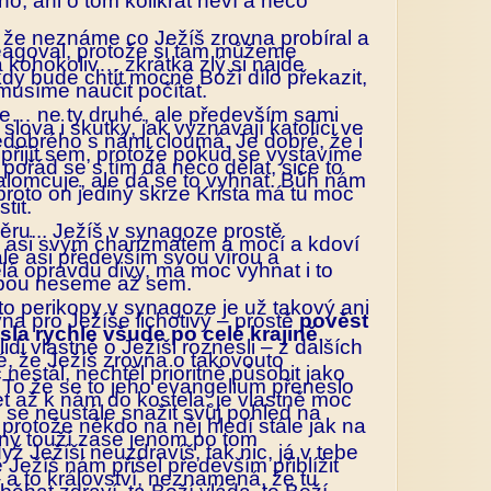
, ani o tom kolikrát neví a něco
 že neznáme co Ježíš zrovna probíral a
eagoval, protože si tam můžeme
a kohokoliv… zkrátka zlý si najde
dy bude chtít mocné Boží dílo překazit,
musíme naučit počítat.
… ne ty druhé, ale především sami
slova i skutky, jak vyznávají katolíci ve
 nedobrého s námi cloumá. Je dobré, že i
přijít sem, protože pokud se vystavíme
pořád se s tím dá něco dělat, sice to
lomcuje, ale dá se to vyhnat. Bůh nám
 proto on jediný skrze Krista má tu moc
tit.
ěru... Ježíš v synagoze prostě
n asi svým charizmatem a mocí a kdoví
ale asi především svou vírou a
lá opravdu divy, má moc vyhnat i to
ebou neseme až sem.
to perikopy v synagoze je už takový ani
vna pro Ježíše lichotivý – prostě
pověst
la rychle všude po celé krajině
.
lidi vlastně o Ježíši roznesli – z dalších
né, že Ježíš zrovna o takovouto
nestál, nechtěl prioritně působit jako
. To že se to jeho evangelium přeneslo
let až k nám do kostela, je vlastně moc
 se neustále snažit svůj pohled na
, protože někdo na něj hledí stále jak na
iný touží zase jenom po tom
yž Ježíši neuzdravíš, tak nic, já v tebe
e Ježíš nám přišel především přiblížit
– a to království, neznamená, že tu