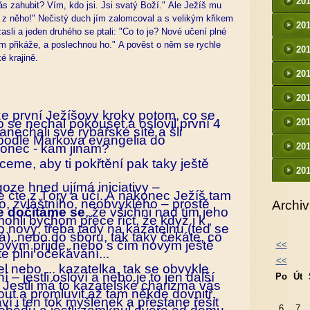
20
ás zahubit? Vím, kdo jsi. Jsi svatý Boží." Ale Ježíš mu
di z něho!" Nečistý duch jím zalomcoval a s velikým křikem
20
asli a jeden druhého se ptali: "Co to je? Nové učení plné
m přikáže, a poslechnou ho." A pověst o něm se rychle
20
ké krajině.
20
20
 že první Ježíšovy kroky potom, co se
co se nechal pokoušet a oslovil první 4
20
anechali své rybářské sítě a šli
odle Markova evangelia do
nec - kam jinam?
20
ceme, aby ti pokřtění pak taky ještě
20
oze hned ujímá iniciativy –
 čte z Tóry a učí. A nakonec Ježíš tam
ho, zvláštního, neobvyklého – prostě
Archiv
e dočítáme se
, že všichni nad tím jeho
hli bychom přece říct, že když i k
 nový, třeba tady na kazatelnu (teď se
ídá), nebo do sboru, tak taky čekáte, co
novým přijde, nebo s čím novým ještě
<<
te plni očekávání...
<<
el nebo ... kazatelka, tak se obvykle
 – jestli osloví a nebo je to jen další
Po
Út
 Jestli má to kazatelské charizma vás
ut a promluvit až tam někde dovnitř,
ví i ten tok myšlenek a přestane řešit
6
7