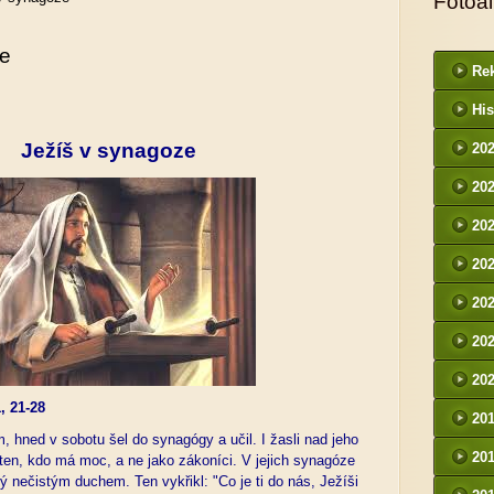
Fotoa
ze
Rek
His
Ježíš v synagoze
20
20
20
20
20
20
20
, 21-28
20
, hned v sobotu šel do synagógy a učil. I žasli nad jeho
20
 ten, kdo má moc, a ne jako zákoníci. V jejich synagóze
ý nečistým duchem. Ten vykřikl: "Co je ti do nás, Ježíši