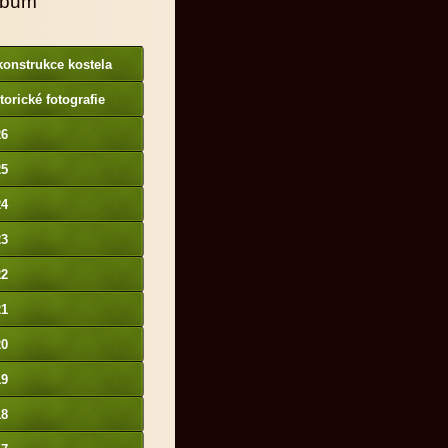
lbum
onstrukce kostela
torické fotografie
26
25
24
23
22
21
20
19
18