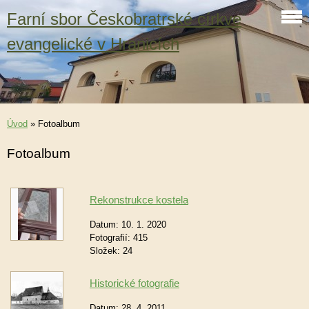
Farní sbor Českobratrské církve
evangelické v Hranicích
Úvod
»
Fotoalbum
Fotoalbum
Rekonstrukce kostela
Datum:
10. 1. 2020
Fotografií:
415
Složek:
24
Historické fotografie
Datum:
28. 4. 2011