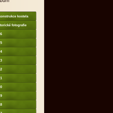
lbum
onstrukce kostela
torické fotografie
26
25
24
23
22
21
20
19
18