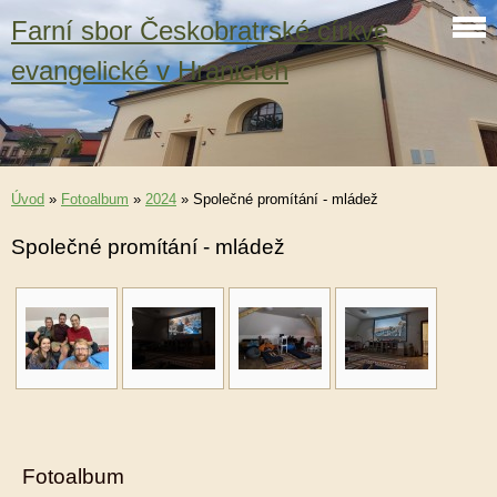
Farní sbor Českobratrské církve
evangelické v Hranicích
Úvod
»
Fotoalbum
»
2024
»
Společné promítání - mládež
Společné promítání - mládež
Fotoalbum