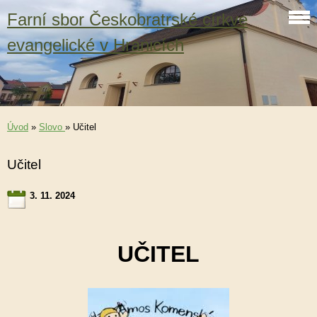
Farní sbor Českobratrské církve
evangelické v Hranicích
Úvod
»
Slovo
»
Učitel
Učitel
3. 11. 2024
UČITEL