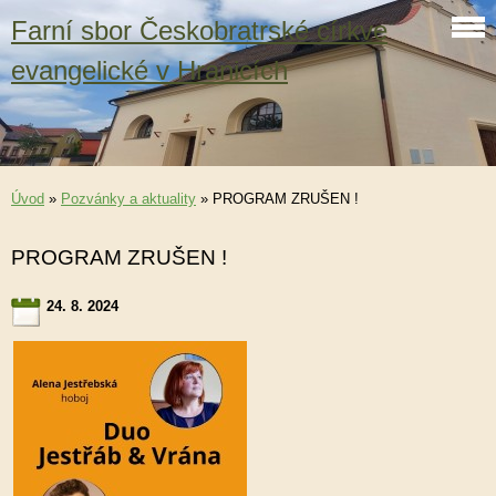
Farní sbor Českobratrské církve
evangelické v Hranicích
Úvod
»
Pozvánky a aktuality
»
PROGRAM ZRUŠEN !
PROGRAM ZRUŠEN !
24. 8. 2024