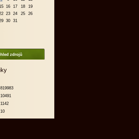
15
16
17
18
19
22
23
24
25
26
29
30
31
hled zdrojů
iky
819983
10491
1142
10