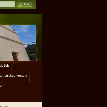
lužeb
onstrukce kostela
rum