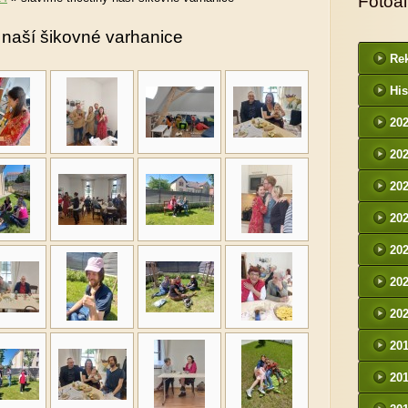
Fotoa
y naší šikovné varhanice
Rek
His
20
20
20
20
20
20
20
20
20