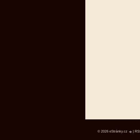
© 2026 eStránky.cz
|
RS