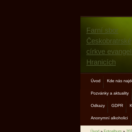
Farní sbor
Českobratrské
církve evangel
Hranicích
Úvod
Kde nás najd
Pozvánky a aktuality
Odkazy
GDPR
K
Anonymní alkoholici
Úvod
»
Fotoalbum
»
20