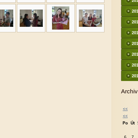
20
20
20
20
20
20
20
20
Archiv
<<
<<
Po
Út
6
7