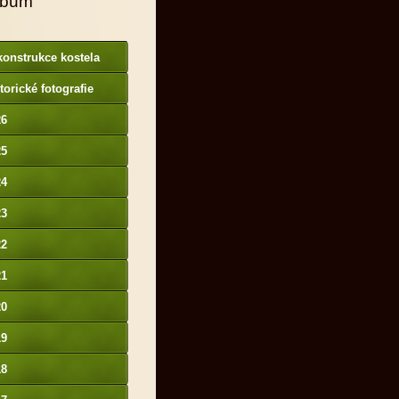
lbum
onstrukce kostela
torické fotografie
26
25
24
23
22
21
20
19
18