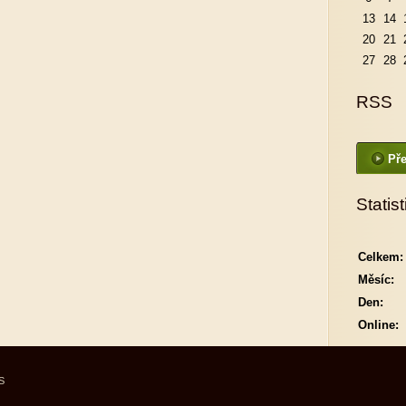
13
14
20
21
27
28
RSS
Pře
Statist
Celkem:
Měsíc:
Den:
Online:
S