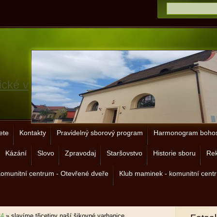
ické v
ete
Kontakty
Pravidelný sborový program
Harmonogram bohos
Kázání
Slovo
Zpravodaj
Staršovstvo
Historie sboru
Rek
omunitní centrum - Otevřené dveře
Klub maminek - komunitní cent
24
»
slavíme třicetiny naší šikovné varhanice