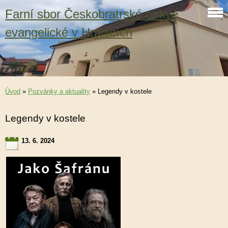
Farní sbor Českobratrské církve
evangelické v Hranicích
Úvod
»
Pozvánky a aktuality
»
Legendy v kostele
Legendy v kostele
13. 6. 2024