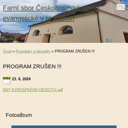
Farní sbor Českobratrské církve
evangelické v Hranicích
Úvod
»
Pozvánky a aktuality
»
PROGRAM ZRUŠEN !!!
PROGRAM ZRUŠEN !!!
23. 8. 2024
DNY EVROSPKÉHO DĚDICTVÍ.pdf
Fotoalbum