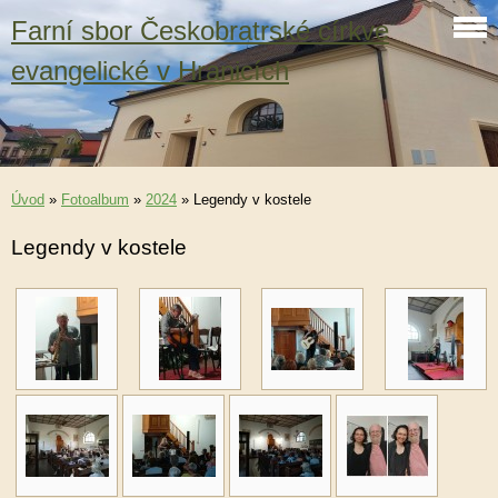
Farní sbor Českobratrské církve
evangelické v Hranicích
Úvod
»
Fotoalbum
»
2024
»
Legendy v kostele
Legendy v kostele