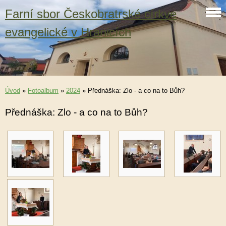
Farní sbor Českobratrské církve
evangelické v Hranicích
Úvod
»
Fotoalbum
»
2024
»
Přednáška: Zlo - a co na to Bůh?
Přednáška: Zlo - a co na to Bůh?