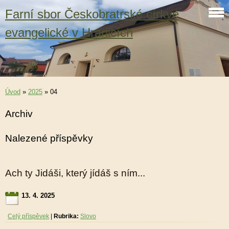
Farní sbor Českobratrské církve
evangelické v Hranicích
Úvod
»
2025
»
04
Archiv
Nalezené příspěvky
Ach ty Jidáši, který jídáš s ním...
13. 4. 2025
Celý příspěvek
|
Rubrika:
Slovo