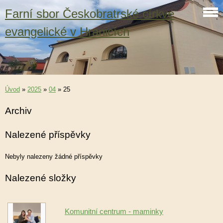
Farní sbor Českobratrské církve
evangelické v Hranicích
Úvod
»
2025
»
04
»
25
Archiv
Nalezené příspěvky
Nebyly nalezeny žádné příspěvky
Nalezené složky
Komunitní centrum - maminky