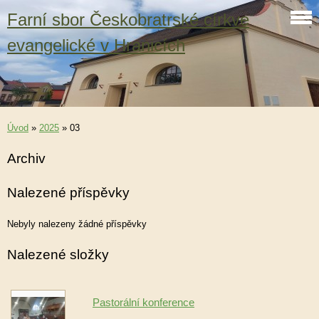
Farní sbor Českobratrské církve
evangelické v Hranicích
Úvod
»
2025
»
03
Archiv
Nalezené příspěvky
Nebyly nalezeny žádné příspěvky
Nalezené složky
Pastorální konference