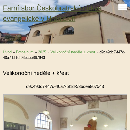
Farní sbor Českobratrské církve
evangelické v Hranicích
Úvod
»
Fotoalbum
»
2025
»
Velikonoční neděle + křest
»
d9c49dc7-f47d-
40a7-bf1d-93bcee867943
Velikonoční neděle + křest
d9c49dc7-f47d-40a7-bf1d-93bcee867943