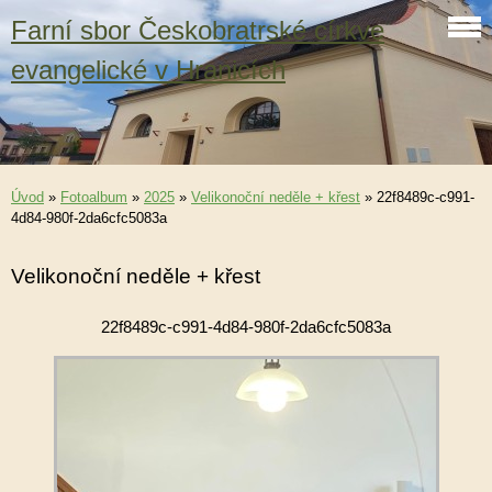
Farní sbor Českobratrské církve
evangelické v Hranicích
Úvod
»
Fotoalbum
»
2025
»
Velikonoční neděle + křest
»
22f8489c-c991-
4d84-980f-2da6cfc5083a
Velikonoční neděle + křest
22f8489c-c991-4d84-980f-2da6cfc5083a