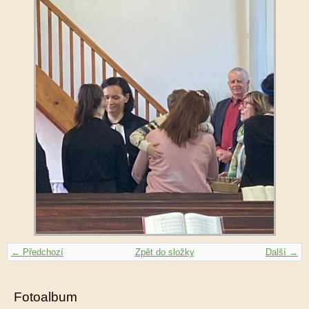
← Předchozí
Zpět do složky
Další →
Fotoalbum