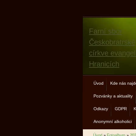
Farní sbor
Českobratrské
církve evangel
Hranicích
Úvod
Kde nás najd
Pozvánky a aktuality
Odkazy
GDPR
K
Anonymní alkoholici
Úvod
»
Fotoalbum
»
20