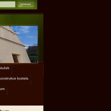
lužeb
onstrukce kostela
rum