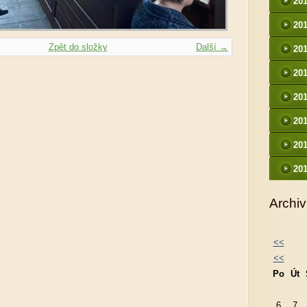
20
20
Zpět do složky
Další →
20
20
20
20
20
20
Archiv
<<
<<
Po
Út
6
7