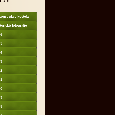
lbum
onstrukce kostela
torické fotografie
26
25
24
23
22
21
20
19
18