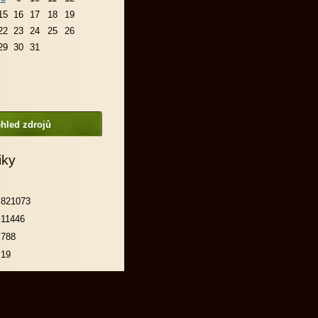
15
16
17
18
19
22
23
24
25
26
29
30
31
hled zdrojů
iky
821073
11446
788
19