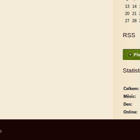
13
14
20
21
27
28
RSS
Pře
Statist
Celkem:
Měsíc:
Den:
Online:
S