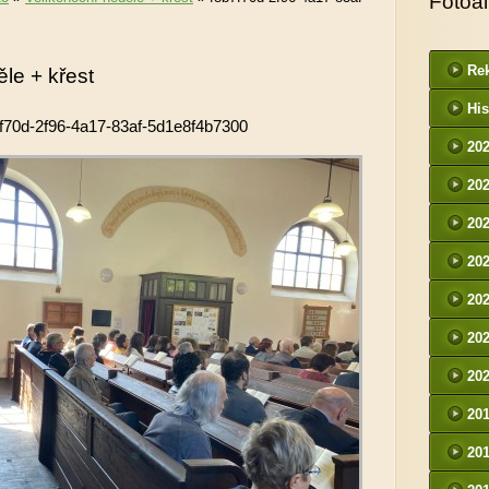
Fotoa
Rek
le + křest
His
f70d-2f96-4a17-83af-5d1e8f4b7300
20
20
20
20
20
20
20
20
20