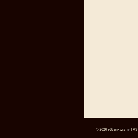
© 2026 eStránky.cz
|
RS