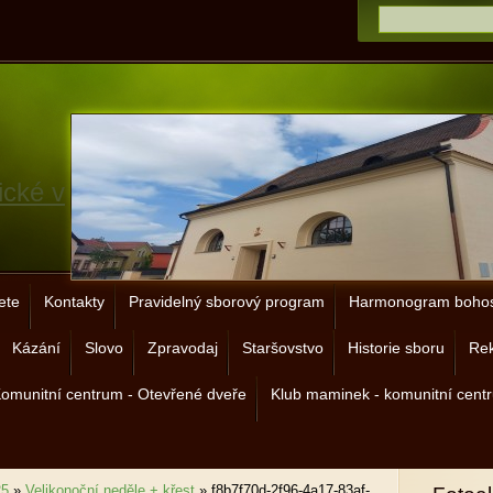
ické v
ete
Kontakty
Pravidelný sborový program
Harmonogram bohos
Kázání
Slovo
Zpravodaj
Staršovstvo
Historie sboru
Rek
omunitní centrum - Otevřené dveře
Klub maminek - komunitní cent
25
»
Velikonoční neděle + křest
»
f8b7f70d-2f96-4a17-83af-