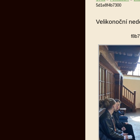
5d1e8f4b7300
Velikonoční nedě
f8b7