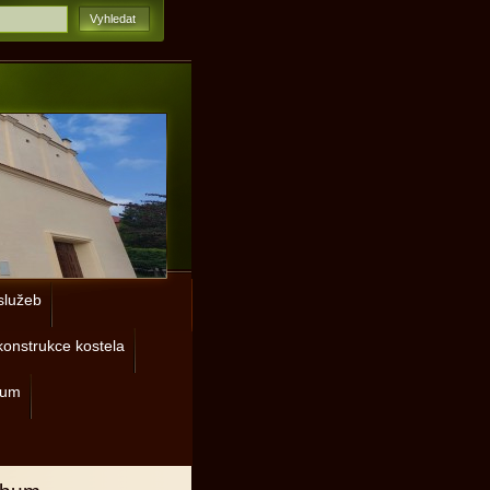
lužeb
onstrukce kostela
rum