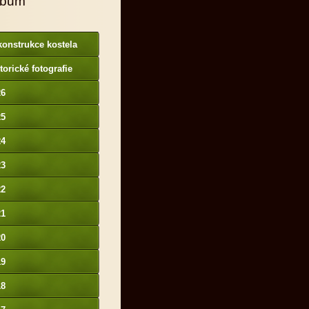
lbum
onstrukce kostela
torické fotografie
26
25
24
23
22
21
20
19
18