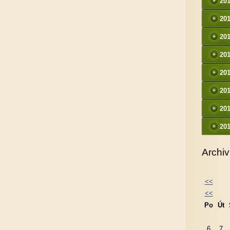
20
20
20
20
20
20
20
20
Archiv
<<
<<
Po
Út
6
7