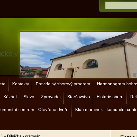
ické v
ete
Kontakty
Pravidelný sborový program
Harmonogram bohos
Kázání
Slovo
Zpravodaj
Staršovstvo
Historie sboru
Rek
omunitní centrum - Otevřené dveře
Klub maminek - komunitní cent
23
»
Dílnička - drátování