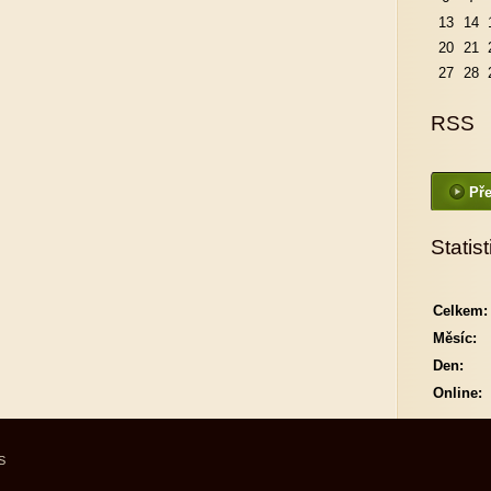
13
14
20
21
27
28
RSS
Pře
Statist
Celkem:
Měsíc:
Den:
Online:
S