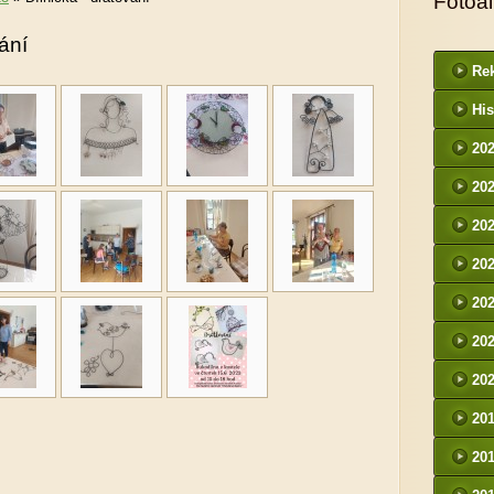
Fotoa
vání
Rek
His
20
20
20
20
20
20
20
20
20