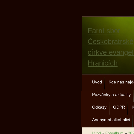
Farní sbor
Českobratrské
církve evangel
Hranicích
Úvod
Kde nás najd
Pozvánky a aktuality
Odkazy
GDPR
K
Anonymní alkoholici
Úvod
»
Fotoalbum
»
20