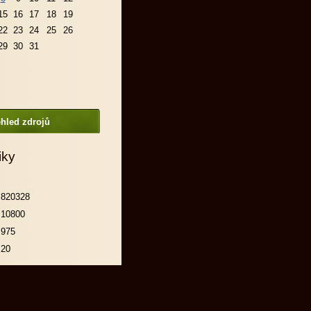
15
16
17
18
19
22
23
24
25
26
29
30
31
hled zdrojů
iky
820328
10800
975
20