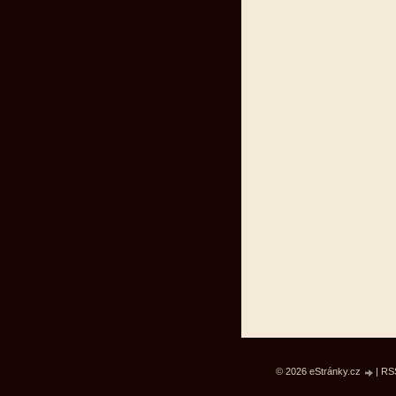
© 2026 eStránky.cz
|
RS