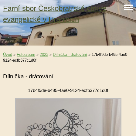
Farní sbor Českobratrské církve
evangelické v Hranicích
Úvod
»
Fotoalbum
»
2023
»
Dílnička - drátování
»
17b4f9de-b495-4ae0-
9124-ecfb377c1d0f
Dílnička - drátování
17b4f9de-b495-4ae0-9124-ecfb377c1d0f