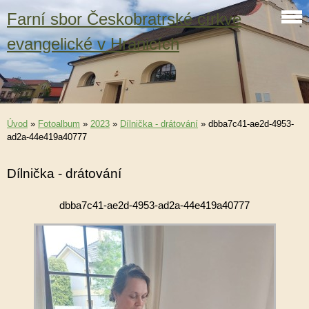
Farní sbor Českobratrské církve
evangelické v Hranicích
Úvod
»
Fotoalbum
»
2023
»
Dílnička - drátování
»
dbba7c41-ae2d-4953-
ad2a-44e419a40777
Dílnička - drátování
dbba7c41-ae2d-4953-ad2a-44e419a40777