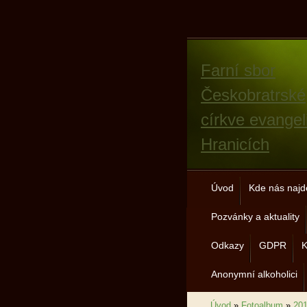
Farní sbor
Českobratrské
církve evangel
Hranicích
Úvod
Kde nás najd
Pozvánky a aktuality
Odkazy
GDPR
K
Anonymní alkoholici
Úvod
»
Fotoalbum
»
20