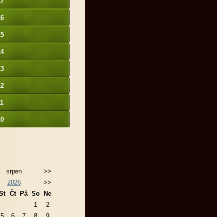
17
16
15
14
13
12
11
10
srpen
>>
2026
>>
St
Čt
Pá
So
Ne
1
2
5
6
7
8
9