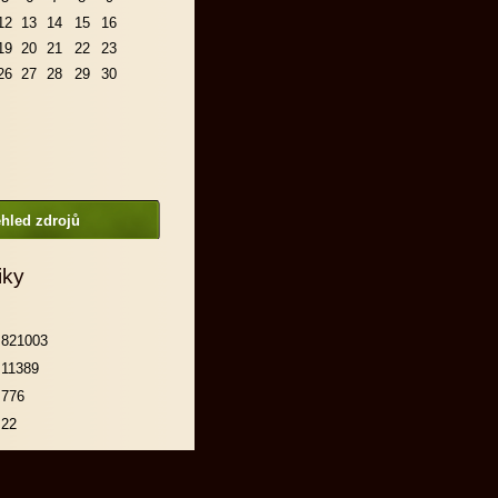
12
13
14
15
16
19
20
21
22
23
26
27
28
29
30
hled zdrojů
iky
821003
11389
776
22