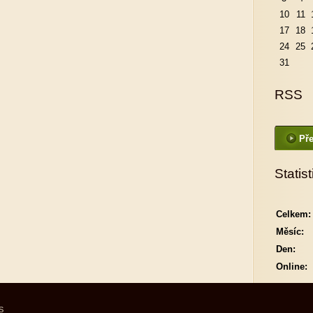
10
11
17
18
24
25
31
RSS
Pře
Statist
Celkem:
Měsíc:
Den:
Online:
S