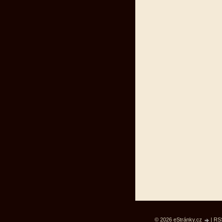
© 2026 eStránky.cz
|
RS