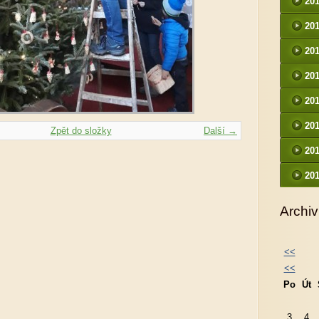
20
20
20
20
20
20
Zpět do složky
Další →
20
20
Archiv
<<
<<
Po
Út
3
4