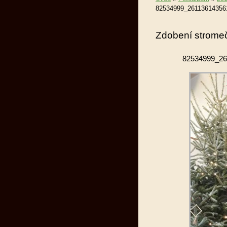
82534999_26113614356
Zdobení stromeč
82534999_26