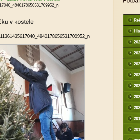
Fotoa
17040_4840178656531709952_n
Rek
ku v kostele
His
11361435617040_4840178656531709952_n
20
20
20
20
20
20
20
20
20