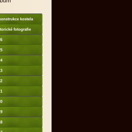
lbum
onstrukce kostela
torické fotografie
26
25
24
23
22
21
20
19
18