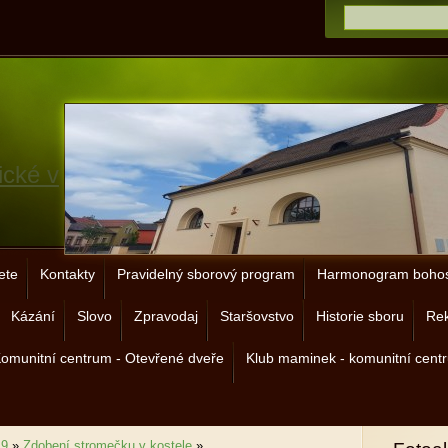
ické v
ete
Kontakty
Pravidelný sborový program
Harmonogram bohos
Kázání
Slovo
Zpravodaj
Staršovstvo
Historie sboru
Rek
omunitní centrum - Otevřené dveře
Klub maminek - komunitní cent
19
»
Zdobení stromečku v kostele
»