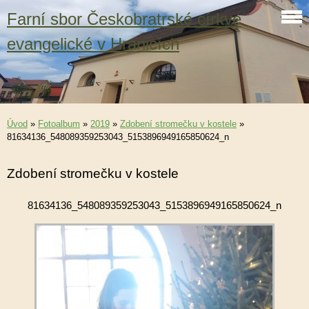
Farní sbor Českobratrské církve
evangelické v Hranicích
Úvod
»
Fotoalbum
»
2019
»
Zdobení stromečku v kostele
»
81634136_548089359253043_5153896949165850624_n
Zdobení stromečku v kostele
81634136_548089359253043_5153896949165850624_n