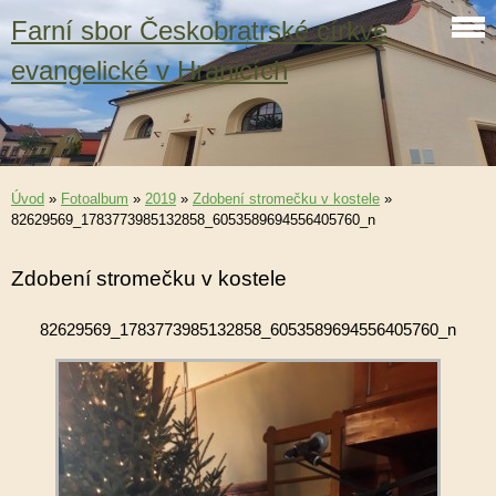
Farní sbor Českobratrské církve
evangelické v Hranicích
Úvod
»
Fotoalbum
»
2019
»
Zdobení stromečku v kostele
»
82629569_1783773985132858_6053589694556405760_n
Zdobení stromečku v kostele
82629569_1783773985132858_6053589694556405760_n