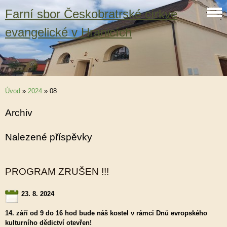
Farní sbor Českobratrské církve
evangelické v Hranicích
Úvod
»
2024
»
08
Archiv
Nalezené příspěvky
PROGRAM ZRUŠEN !!!
23. 8. 2024
14. září od 9 do 16 hod bude náš kostel v rámci Dnů evropského
kulturního dědictví otevřen!