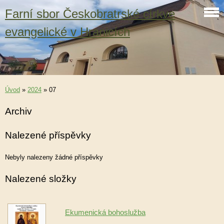
Farní sbor Českobratrské církve
evangelické v Hranicích
Úvod
»
2024
»
07
Archiv
Nalezené příspěvky
Nebyly nalezeny žádné příspěvky
Nalezené složky
Ekumenická bohoslužba