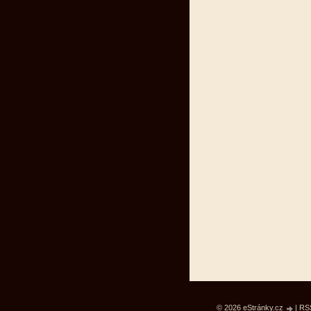
© 2026 eStránky.cz
|
RS