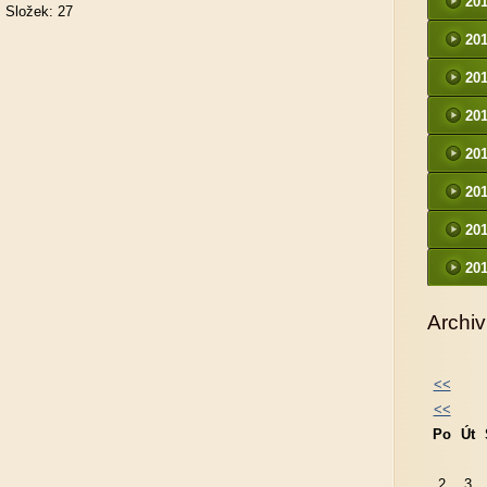
20
Složek:
27
20
20
20
20
20
20
20
Archiv
<<
<<
Po
Út
2
3