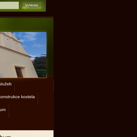
lužeb
onstrukce kostela
rum