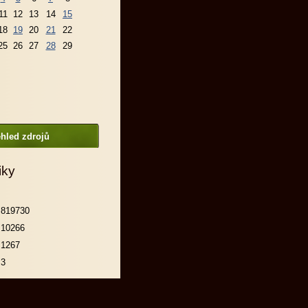
11
12
13
14
15
18
19
20
21
22
25
26
27
28
29
hled zdrojů
iky
819730
10266
1267
3