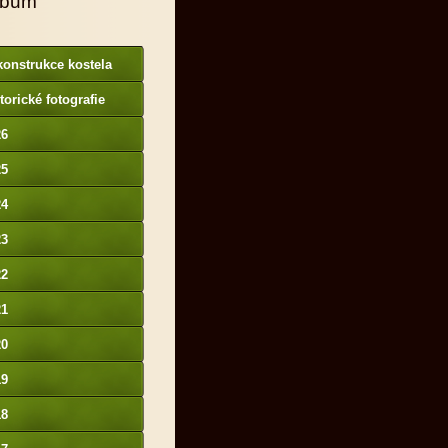
lbum
onstrukce kostela
torické fotografie
26
25
24
23
22
21
20
19
18