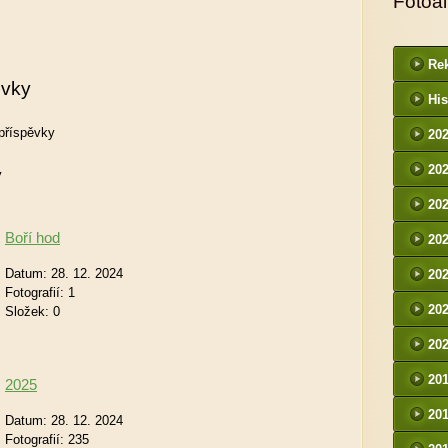
Fotoa
Rek
ěvky
His
příspěvky
20
20
y
20
Boří hod
20
Datum:
28. 12. 2024
20
Fotografií:
1
20
Složek:
0
20
20
2025
20
Datum:
28. 12. 2024
Fotografií:
235