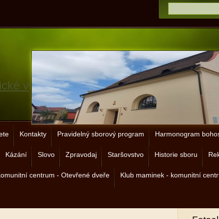
ické v
ete
Kontakty
Pravidelný sborový program
Harmonogram bohos
Kázání
Slovo
Zpravodaj
Staršovstvo
Historie sboru
Rek
omunitní centrum - Otevřené dveře
Klub maminek - komunitní cent