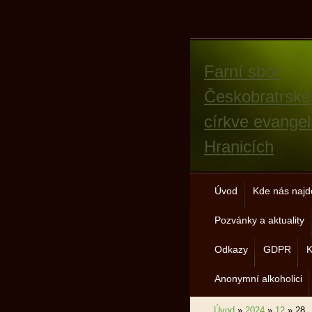
Farní sbor
Českobratrské
církve evangel
Hranicích
Úvod
Kde nás najd
Pozvánky a aktuality
Odkazy
GDPR
K
Anonymní alkoholici
Úvod
»
2024
»
12
»
28