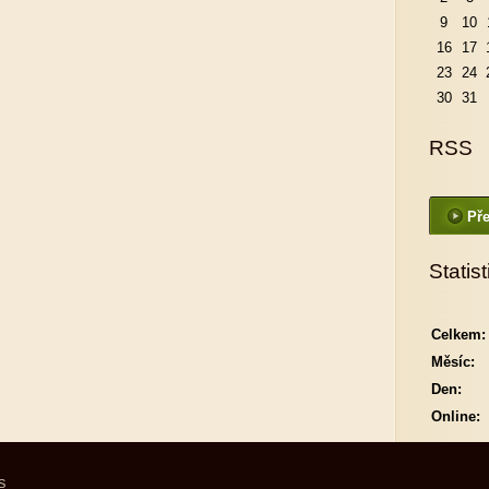
9
10
16
17
23
24
30
31
RSS
Pře
Statist
Celkem:
Měsíc:
Den:
Online:
S