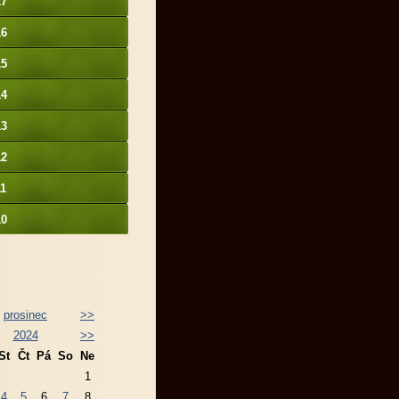
17
16
15
14
13
12
11
10
prosinec
>>
2024
>>
St
Čt
Pá
So
Ne
1
4
5
6
7
8