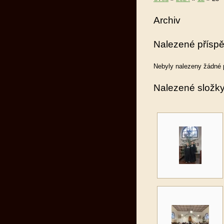
Archiv
Nalezené přísp
Nebyly nalezeny žádné 
Nalezené složk