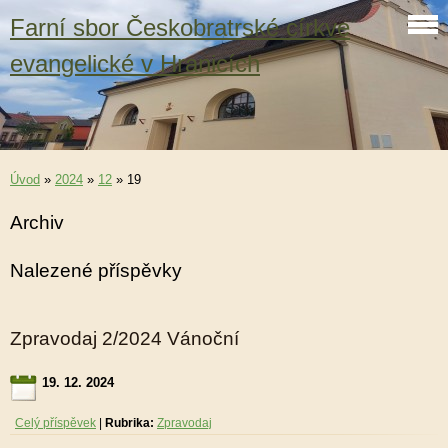
Farní sbor Českobratrské církve
evangelické v Hranicích
Úvod
»
2024
»
12
»
19
Archiv
Nalezené příspěvky
Zpravodaj 2/2024 Vánoční
19. 12. 2024
Celý příspěvek
|
Rubrika:
Zpravodaj