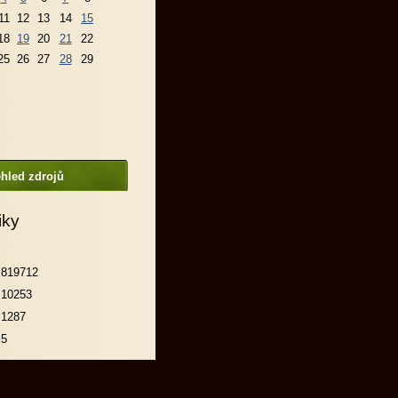
11
12
13
14
15
18
19
20
21
22
25
26
27
28
29
hled zdrojů
iky
819712
10253
1287
5