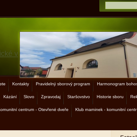
ické v
ete
Kontakty
Pravidelný sborový program
Harmonogram bohos
Kázání
Slovo
Zpravodaj
Staršovstvo
Historie sboru
Rek
omunitní centrum - Otevřené dveře
Klub maminek - komunitní cent