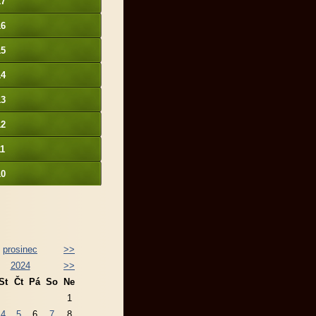
17
16
15
14
13
12
11
10
prosinec
>>
2024
>>
St
Čt
Pá
So
Ne
1
4
5
6
7
8