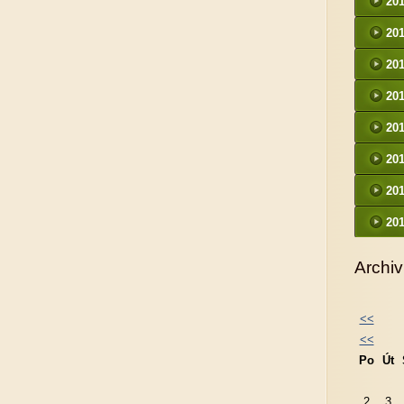
20
20
20
20
20
20
20
20
Archiv
<<
<<
Po
Út
2
3