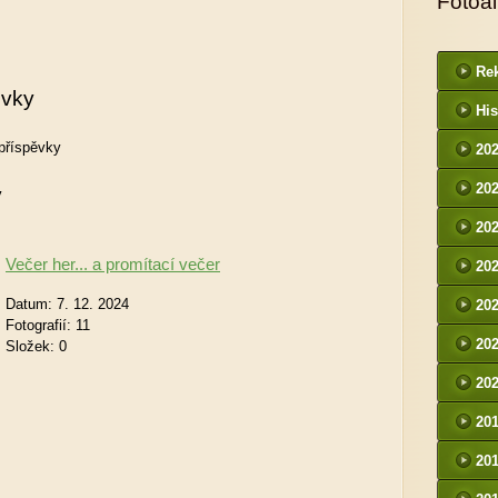
Fotoa
Rek
ěvky
His
příspěvky
20
20
y
20
Večer her... a promítací večer
20
Datum:
7. 12. 2024
20
Fotografií:
11
20
Složek:
0
20
20
20