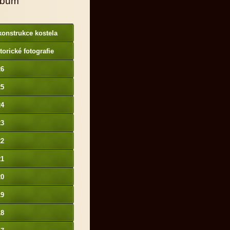
lbum
onstrukce kostela
torické fotografie
26
25
24
23
22
21
20
19
18