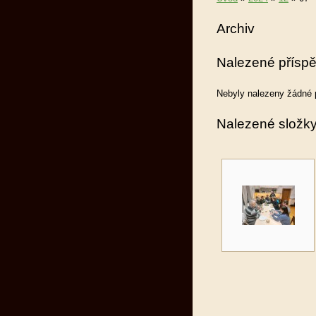
Archiv
Nalezené přísp
Nebyly nalezeny žádné 
Nalezené složk