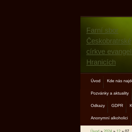
Farní sbor
Českobratrské
církve evangel
Hranicích
Úvod
Kde nás najd
Pozvánky a aktuality
Odkazy
GDPR
K
Anonymní alkoholici
Úvod
»
2024
»
12
»
07