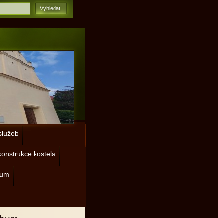
lužeb
onstrukce kostela
rum