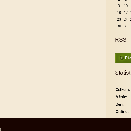
9
10
16
17
23
24
30
31
RSS
Pře
Statist
Celkem:
Měsíc:
Den:
Online:
S