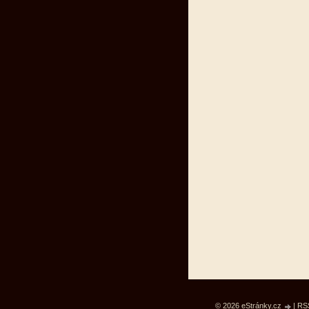
© 2026 eStránky.cz
|
RS