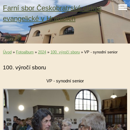
Farní sbor Českobratrské církve
evangelické v Hranicích
Úvod
»
Fotoalbum
»
2024
»
100. výročí sboru
»
VP - synodní senior
100. výročí sboru
VP - synodní senior