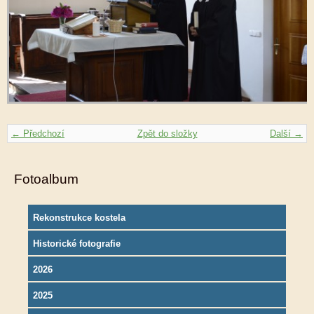
← Předchozí
Zpět do složky
Další →
Fotoalbum
Rekonstrukce kostela
Historické fotografie
2026
2025