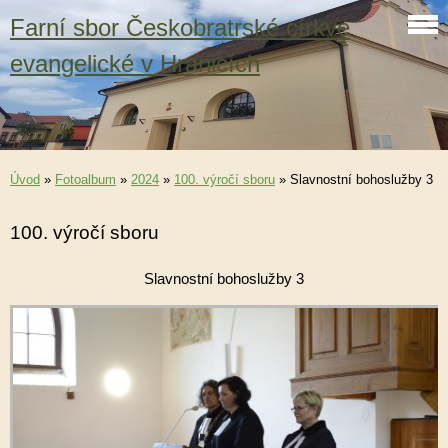
Farní sbor Českobratrské církve
evangelické v Hranicích
Úvod
»
Fotoalbum
»
2024
»
100. výročí sboru
»
Slavnostní bohoslužby 3
100. výročí sboru
Slavnostní bohoslužby 3