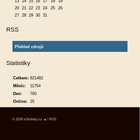
13
14
15
16
17
18
19
20
21
22
23
24
25
26
27
28
29
30
31
RSS
Přehled zdrojů
Statistiky
Celkem:
821482
Měsíc:
11754
Den:
760
Online:
25
© 2026 eStránky.cz
|
RSS