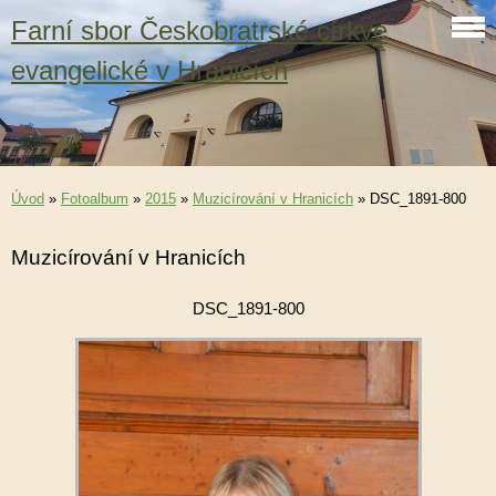
Farní sbor Českobratrské církve
evangelické v Hranicích
Úvod
»
Fotoalbum
»
2015
»
Muzicírování v Hranicích
»
DSC_1891-800
Muzicírování v Hranicích
DSC_1891-800