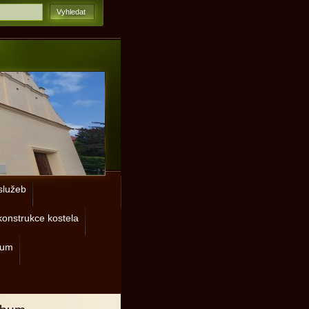
lužeb
onstrukce kostela
rum