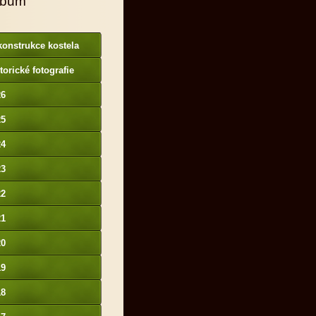
lbum
onstrukce kostela
torické fotografie
26
25
24
23
22
21
20
19
18