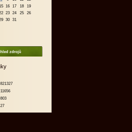
15
16
17
18
19
22
23
24
25
26
29
30
31
hled zdrojů
iky
821327
11656
803
27