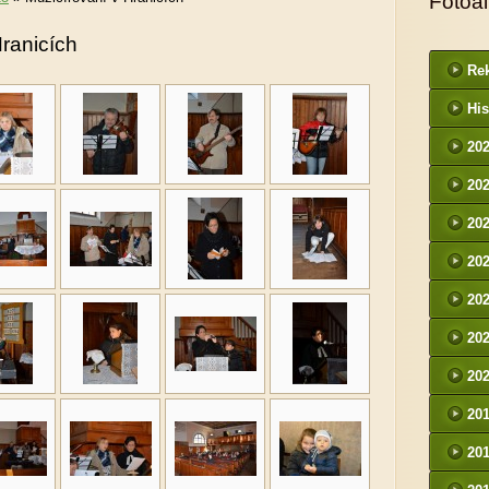
Fotoa
Hranicích
Rek
His
20
20
20
20
20
20
20
20
20