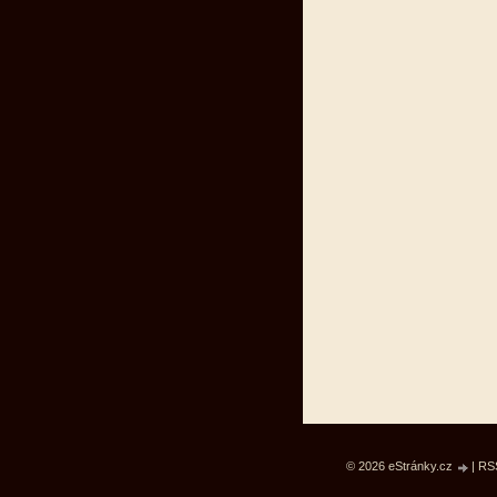
© 2026 eStránky.cz
|
RS