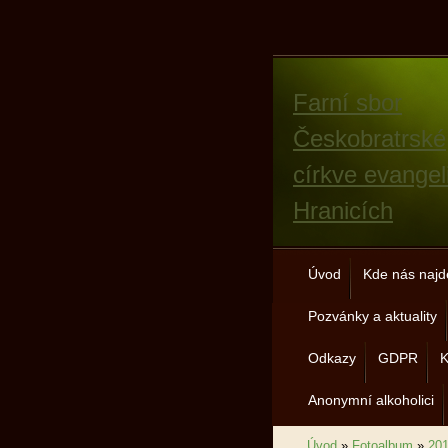
Farní sbor
Českobratrské
církve evangel
Hranicích
Úvod
Kde nás najd
Pozvánky a aktuality
Odkazy
GDPR
K
Anonymní alkoholici
Úvod
»
Fotoalbum
»
20