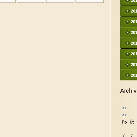
20
20
20
20
20
20
20
20
Archiv
<<
<<
Po
Út
6
7