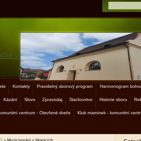
ické v
ete
Kontakty
Pravidelný sborový program
Harmonogram bohos
Kázání
Slovo
Zpravodaj
Staršovstvo
Historie sboru
Rek
omunitní centrum - Otevřené dveře
Klub maminek - komunitní cent
15
»
Muzicírování v Hranicích