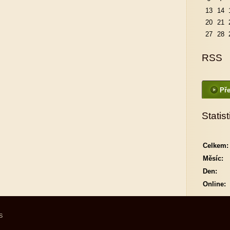
13
14
20
21
27
28
RSS
Pře
Statist
Celkem:
Měsíc:
Den:
Online:
S