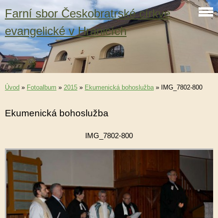
Farní sbor Českobratrské církve
evangelické v Hranicích
Úvod
»
Fotoalbum
»
2015
»
Ekumenická bohoslužba
»
IMG_7802-800
Ekumenická bohoslužba
IMG_7802-800