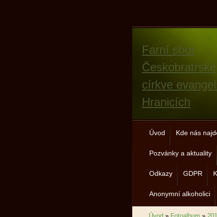
Farní sbor
Českobratrské
církve evangel
Hranicích
Úvod
Kde nás najd
Pozvánky a aktuality
Odkazy
GDPR
K
Anonymní alkoholici
Úvod
»
Fotoalbum
»
20