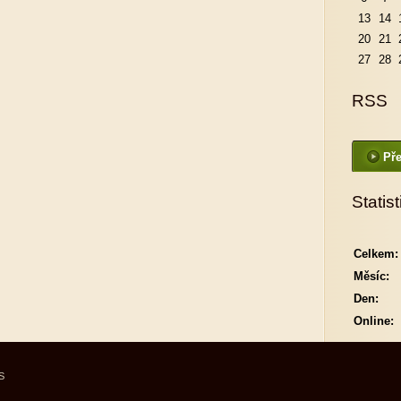
13
14
20
21
27
28
RSS
Pře
Statist
Celkem:
Měsíc:
Den:
Online:
S