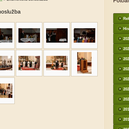
Fotoa
hoslužba
Rek
His
20
20
20
20
20
20
20
20
20