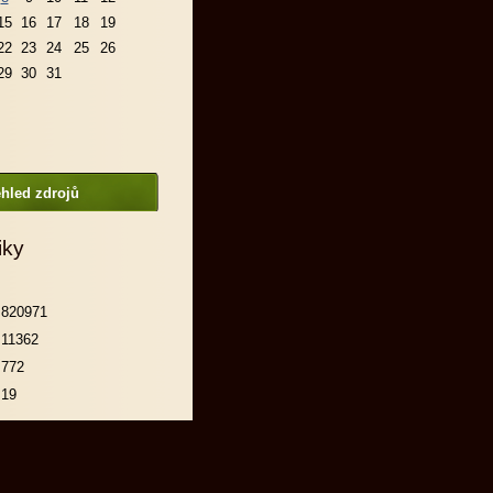
15
16
17
18
19
22
23
24
25
26
29
30
31
hled zdrojů
iky
820971
11362
772
19