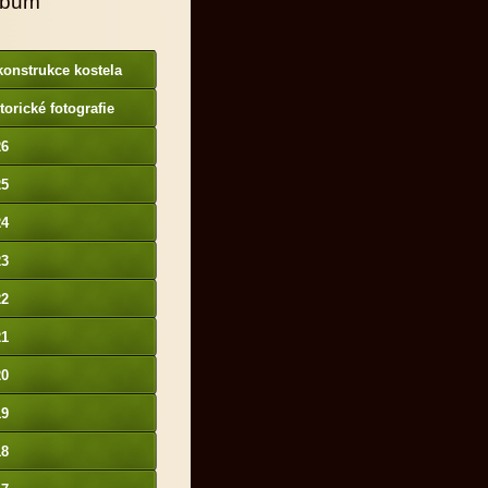
lbum
onstrukce kostela
torické fotografie
26
25
24
23
22
21
20
19
18