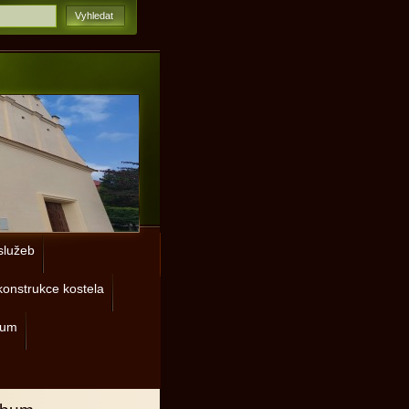
lužeb
onstrukce kostela
rum