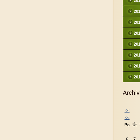
20
20
20
20
20
20
20
20
Archiv
<<
<<
Po
Út
6
7