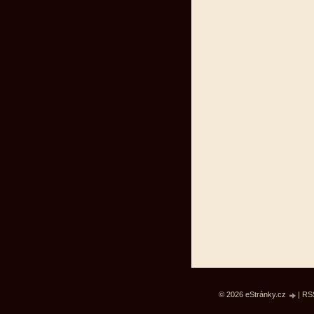
© 2026 eStránky.cz
|
RS