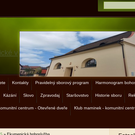
ické v
ete
Kontakty
Pravidelný sborový program
Harmonogram bohos
Kázání
Slovo
Zpravodaj
Staršovstvo
Historie sboru
Rek
omunitní centrum - Otevřené dveře
Klub maminek - komunitní cent
15
»
Ekumenická bohoslužba