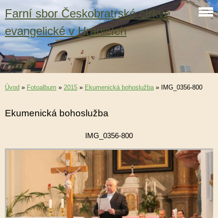
Farní sbor Českobratrské církve
evangelické v Hranicích
Úvod
»
Fotoalbum
»
2015
»
Ekumenická bohoslužba
»
IMG_0356-800
Ekumenická bohoslužba
IMG_0356-800