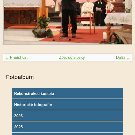
← Předchozí
Zpět do složky
Další →
Fotoalbum
Rekonstrukce kostela
Historické fotografie
2026
2025