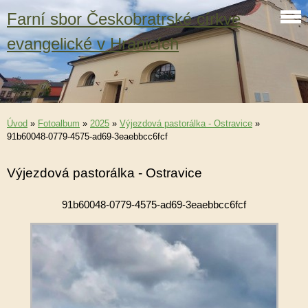
Farní sbor Českobratrské církve
evangelické v Hranicích
Úvod
»
Fotoalbum
»
2025
»
Výjezdová pastorálka - Ostravice
»
91b60048-0779-4575-ad69-3eaebbcc6fcf
Výjezdová pastorálka - Ostravice
91b60048-0779-4575-ad69-3eaebbcc6fcf