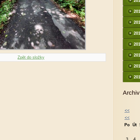
20
20
20
20
20
20
Zpět do složky
20
20
Archiv
<<
<<
Po
Út
3
4