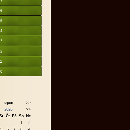
17
16
15
14
13
12
11
10
srpen
>>
2026
>>
St
Čt
Pá
So
Ne
1
2
5
6
7
8
9