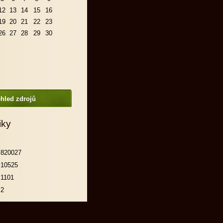
12
13
14
15
16
19
20
21
22
23
26
27
28
29
30
hled zdrojů
iky
820027
10525
1101
2