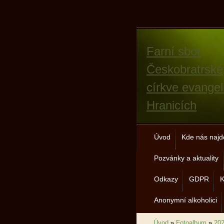
Farní sbor
Českobratrské
církve evangel
Hranicích
Úvod
Kde nás najd
Pozvánky a aktuality
Odkazy
GDPR
K
Anonymní alkoholici
Úvod
»
Fotoalbum
»
20