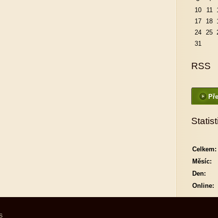
10
11
17
18
24
25
31
RSS
Pře
Statist
Celkem:
Měsíc:
Den:
Online:
S