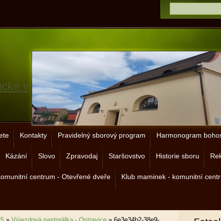
ické v
ete
Kontakty
Pravidelný sborový program
Harmonogram bohos
Kázání
Slovo
Zpravodaj
Staršovstvo
Historie sboru
Rek
omunitní centrum - Otevřené dveře
Klub maminek - komunitní cent
25
»
Výjezdová pastorálka - Ostravice
»
6e3e34b2-38e9-