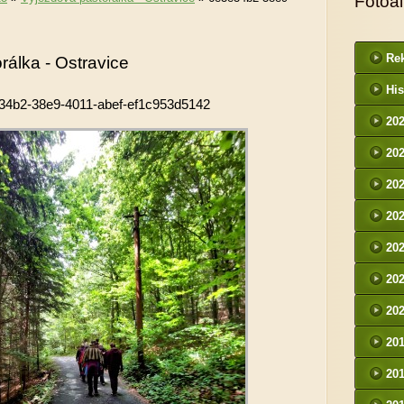
Fotoa
Rek
rálka - Ostravice
His
34b2-38e9-4011-abef-ef1c953d5142
20
20
20
20
20
20
20
20
20