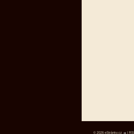
© 2026 eStránky.cz
|
RS