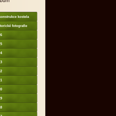
lbum
onstrukce kostela
torické fotografie
26
25
24
23
22
21
20
19
18