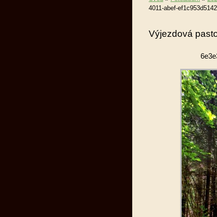
4011-abef-ef1c953d5142
Výjezdová pasto
6e3e