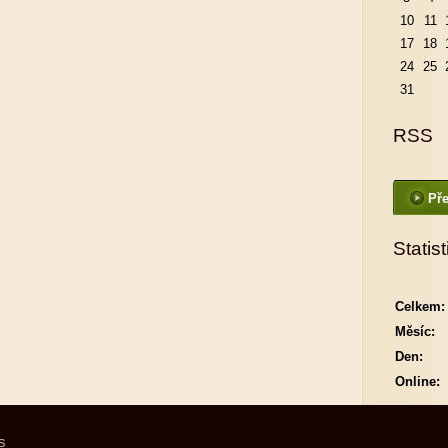
10
11
17
18
24
25
31
RSS
Pře
Statist
Celkem:
Měsíc:
Den:
Online:
S