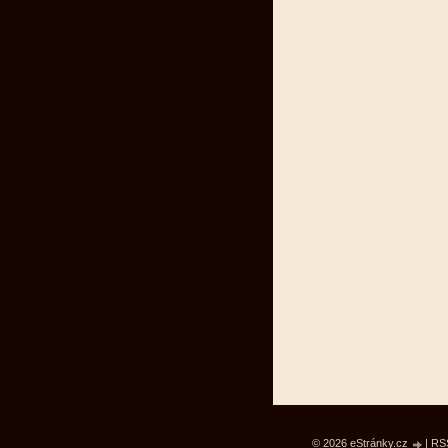
© 2026 eStránky.cz
|
RS