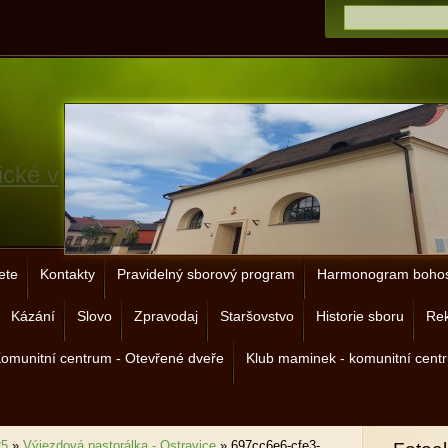
ické v
ete
Kontakty
Pravidelný sborový program
Harmonogram bohos
Kázání
Slovo
Zpravodaj
Staršovstvo
Historie sboru
Rek
omunitní centrum - Otevřené dveře
Klub maminek - komunitní cent
25
»
Výjezdová pastorálka - Ostravice
»
697cc6e6-cfe3-