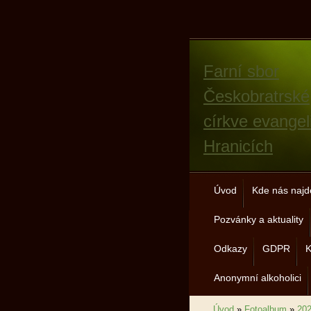
Farní sbor
Českobratrské
církve evangel
Hranicích
Úvod
Kde nás najd
Pozvánky a aktuality
Odkazy
GDPR
K
Anonymní alkoholici
Úvod
»
Fotoalbum
»
20