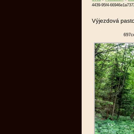
4439-95f4-66946e1a737
Výjezdová pasto
697c