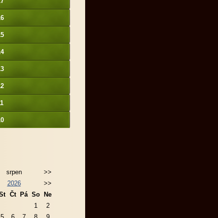
17
16
15
14
13
12
11
10
srpen
>>
2026
>>
St
Čt
Pá
So
Ne
1
2
5
6
7
8
9