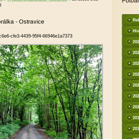
Fotoa
3
Rek
rálka - Ostravice
His
c6e6-cfe3-4439-95f4-66946e1a7373
20
20
20
20
20
20
20
20
20