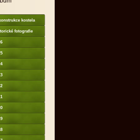
lbum
onstrukce kostela
torické fotografie
26
25
24
23
22
21
20
19
18