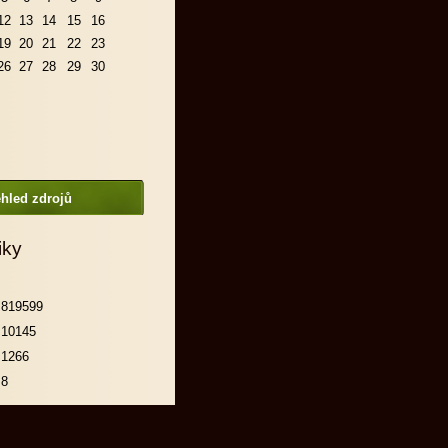
12
13
14
15
16
19
20
21
22
23
26
27
28
29
30
hled zdrojů
iky
819599
10145
1266
8