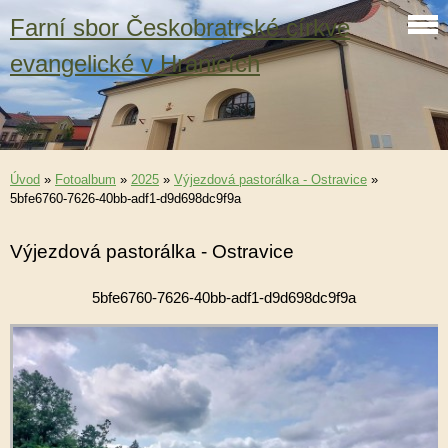
Farní sbor Českobratrské církve
evangelické v Hranicích
Úvod
»
Fotoalbum
»
2025
»
Výjezdová pastorálka - Ostravice
»
5bfe6760-7626-40bb-adf1-d9d698dc9f9a
Výjezdová pastorálka - Ostravice
5bfe6760-7626-40bb-adf1-d9d698dc9f9a