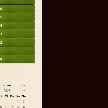
17
16
15
14
13
12
11
10
srpen
>>
2026
>>
St
Čt
Pá
So
Ne
1
2
5
6
7
8
9