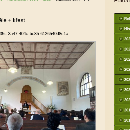
Fotoa
Rek
le + křest
His
035c-3a47-404c-be85-6126540d8c1a
20
20
20
20
20
20
20
20
20