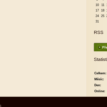
10
11
17
18
24
25
31
RSS
Pře
Statist
Celkem:
Měsíc:
Den:
Online:
S