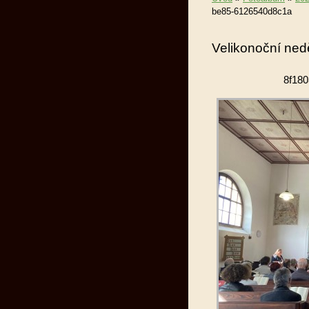
be85-6126540d8c1a
Velikonoční nedě
8f18