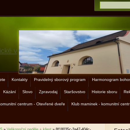
ické v
ete
Kontakty
Pravidelný sborový program
Harmonogram bohos
Kázání
Slovo
Zpravodaj
Staršovstvo
Historie sboru
Rek
omunitní centrum - Otevřené dveře
Klub maminek - komunitní cent
25
»
Velikonoční neděle + křest
»
8f18035c-3a47-404c-