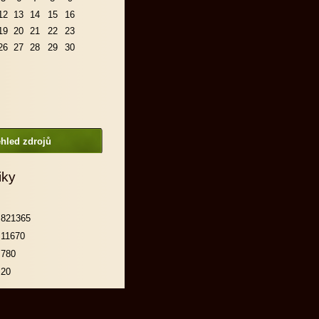
12
13
14
15
16
19
20
21
22
23
26
27
28
29
30
hled zdrojů
iky
821365
11670
780
20