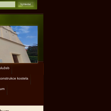
lužeb
onstrukce kostela
rum