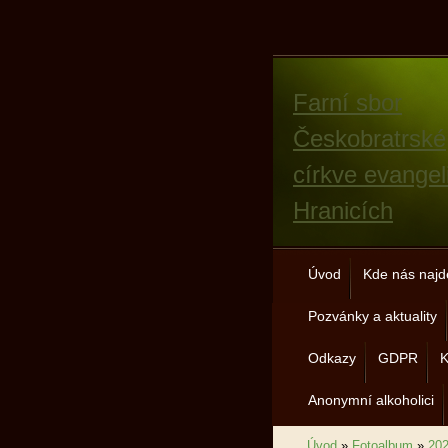
Farní sbor
Českobratrské
církve evangel
Hranicích
Úvod
Kde nás najd
Pozvánky a aktuality
Odkazy
GDPR
K
Anonymní alkoholici
Úvod
»
Fotoalbum
»
20