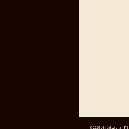
© 2026 eStránky.cz
|
RS