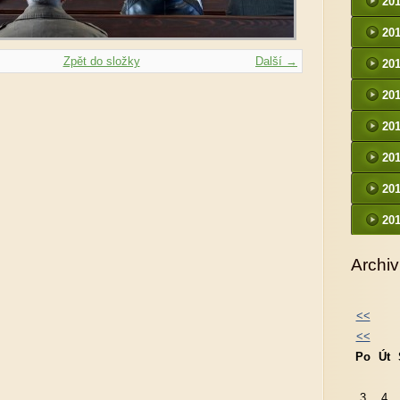
20
20
Zpět do složky
Další →
20
20
20
20
20
20
Archiv
<<
<<
Po
Út
3
4