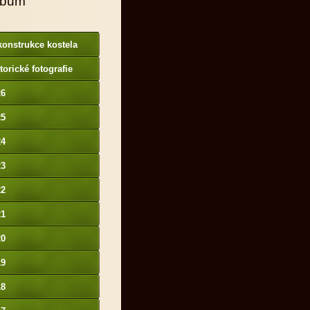
lbum
onstrukce kostela
torické fotografie
26
25
24
23
22
21
20
19
18