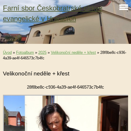
Farní sbor Českobratrské církve
evangelické v Hranicích
Úvod
»
Fotoalbum
»
2025
»
Velikonoční neděle + křest
»
28f8be8c-c936-
4a39-ae4f-646573c7b4fc
Velikonoční neděle + křest
28f8be8c-c936-4a39-ae4f-646573c7b4fc