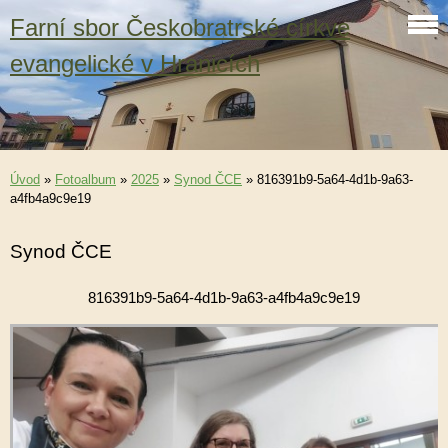
Farní sbor Českobratrské církve
evangelické v Hranicích
Úvod
»
Fotoalbum
»
2025
»
Synod ČCE
»
816391b9-5a64-4d1b-9a63-
a4fb4a9c9e19
Synod ČCE
816391b9-5a64-4d1b-9a63-a4fb4a9c9e19