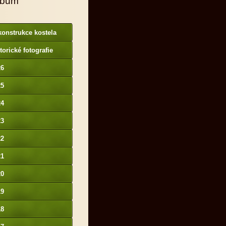
lbum
onstrukce kostela
torické fotografie
26
25
24
23
22
21
20
19
18