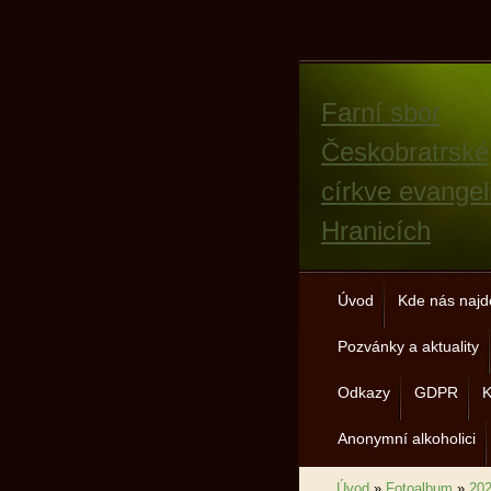
Farní sbor
Českobratrské
církve evangel
Hranicích
Úvod
Kde nás najd
Pozvánky a aktuality
Odkazy
GDPR
K
Anonymní alkoholici
Úvod
»
Fotoalbum
»
20