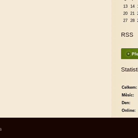
13
14
20
21
27
28
RSS
Pře
Statist
Celkem:
Měsíc:
Den:
Online:
S