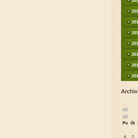
20
20
20
20
20
20
20
20
Archiv
<<
<<
Po
Út
6
7