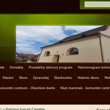
ické v
ete
Kontakty
Pravidelný sborový program
Harmonogram bohos
Kázání
Slovo
Zpravodaj
Staršovstvo
Historie sboru
Rek
omunitní centrum - Otevřené dveře
Klub maminek - komunitní cent
25
»
Podzimní koncert Cantabile