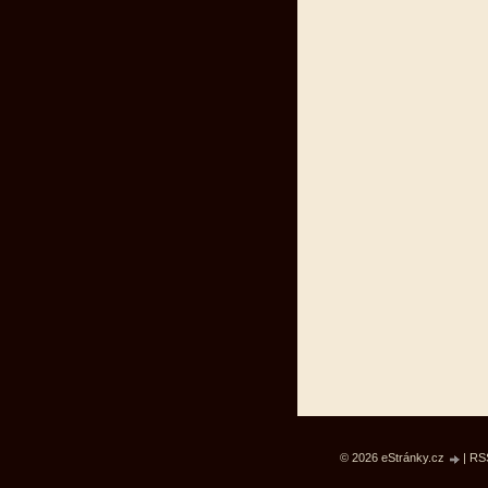
© 2026 eStránky.cz
|
RS