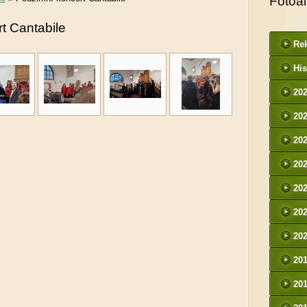
Fotoa
t Cantabile
Rek
His
20
20
20
20
20
20
20
20
20