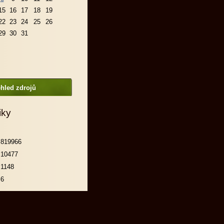
15
16
17
18
19
22
23
24
25
26
29
30
31
hled zdrojů
iky
819966
10477
1148
6